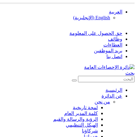
العربية
English
(
الإنجليزية
)
حق الحصول على المعلومة
وظائف
العطاءات
بريد الموظفين
اتصل بنا
بحث
الرئيسية
عن الدائرة
من نحن
لمحة تاريخية
كلمة المدير العام
الرؤية والرسالة والقيم
الهيكل التنظيمي
شركاؤنا
خدماتنا