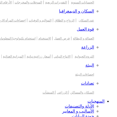
|
|
|
الحسابات السنوية
التقديرات الربعية
المدخلات والمخرجات
الأرقام ال
السكان و الديمغرافيا
|
|
|
عدد السكان
الزواج و الطلاق
المواليد و الوفيات
إحصاءات المرأة الارد
قوة العمل
|
|
|
العمالة و البطالة
فرص العمل
الإستخدام
استخدام تكنولوجيا المعلوما
الزراعة
|
|
|
|
الثروة الحيوانية
الإنتاج النباتي
أسعار زراعية-نباتية
الميزانية الغذائية
البيئة
احصاءات البيئة
تعدادات
|
|
السكان والمساكن
الزراعي
المنشآت
المنهجيات
الأدلة والتصنيفات
الأساليب و المعايير
جودة البيانات