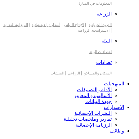
المعلومات في المنازل
الزراعة
|
|
|
الثروة الحيوانية
الإنتاج النباتي
أسعار زراعية-نباتية
الميزانية الغذائية
|
الاستراتيجية الزراعية
البيئة
احصاءات البيئة
تعدادات
|
|
السكان والمساكن
الزراعي
المنشآت
المنهجيات
الأدلة والتصنيفات
الأساليب و المعايير
جودة البيانات
الاصدارات
النشرات الإحصائية
تقارير وملخصات تحليلية
الرزنامة الإحصائية
وظائف