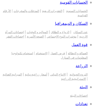
الحسابات القومية
|
|
|
الحسابات السنوية
التقديرات الربعية
المدخلات والمخرجات
الأرقام
القياسية
السكان و الديمغرافيا
|
|
|
عدد السكان
الزواج و الطلاق
المواليد و الوفيات
إحصاءات المرأة
|
|
|
الاردنية
مؤشرات النوع الإجتماعي
الصحة الأسرية
إحصاءات الفقر
قوة العمل
|
|
|
العمالة و البطالة
فرص العمل
الإستخدام
استخدام تكنولوجيا
المعلومات في المنازل
الزراعة
|
|
|
الثروة الحيوانية
الإنتاج النباتي
أسعار زراعية-نباتية
الميزانية الغذائية
|
الاستراتيجية الزراعية
البيئة
احصاءات البيئة
تعدادات