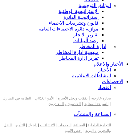
الوثائق التوجيهية
الإستراتيجية الوطنية
إستراتيجية الدائرة
قانون وتشريعات الاحصاء
موازنة دائرة الاحصاءات العامة
تقارير الانجاز
رصد البيانات
ادارة المخاطر
منهجية ادارة المخاطر
تقرير ادارة المخاطر
الأخبار والاعلام
الأخبار
النشاطات الاعلامية
الاحصاءات
اقتصاد
|
|
|
تجارة خارجية
نفقات ودخل الأسرة
الأمن الغذائي
الطاقة في المنازل
|
|
السياحة المحلية
القادمون و المغادرون
الصناعة والمنشآت
التجارة الداخلية
|
الصناعة
|
الخدمات
|
الانشاءات
|
البنوك
|
التأمين
|
النقل
والتخزين و البريد
|
رخص الابنية