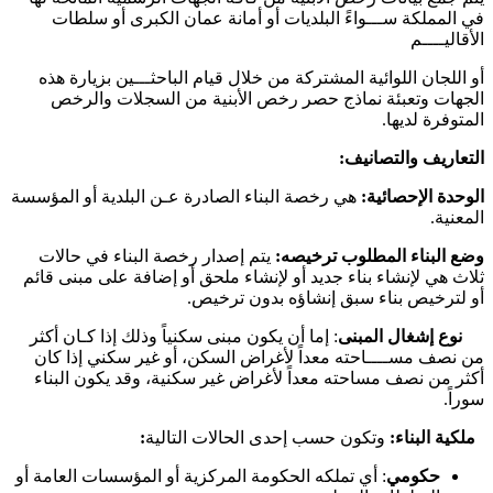
في المملكة ســـواءً البلديات أو أمانة عمان الكبرى أو سلطات
الأقاليــــم
أو اللجان اللوائية المشتركة من خلال قيام الباحثـــين بزيارة هذه
الجهات وتعبئة نماذج حصر رخص الأبنية من السجلات والرخص
المتوفرة لديها.
التعاريف والتصانيف:
الوحدة الإحصائية:
هي رخصة البناء الصادرة عـن البلدية أو المؤسسة
المعنية.
وضع البناء المطلوب ترخيصه:
يتم إصدار رخصة البناء في حالات
ثلاث هي لإنشاء بناء جديد أو لإنشاء ملحق أو إضافة على مبنى قائم
أو لترخيص بناء سبق إنشاؤه بدون ترخيص.
نوع إشغال المبنى
: إما أن يكون مبنى سكنياً وذلك إذا كـان أكثر
من نصف مســــاحته معداً لأغراض السكن، أو غير سكني إذا كان
أكثر من نصف مساحته معداً لأغراض غير سكنية، وقد يكون البناء
سوراً.
ملكية البناء:
وتكون حسب إحدى الحالات التالية
:
حكومي
: أي تملكه الحكومة المركزية أو المؤسسات العامة أو