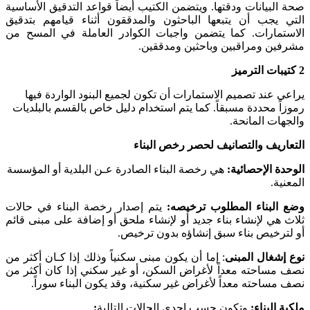
صحة البيانات ودقتها. ويتضمن الكتيب أيضاً قواعد التدقيق الأساسية
التي يجب أن يتبعها الباحثون والمدققون أثناء قيامهم بتدقيق
الاستمارات. كما يتضمن واجبات الكوادر العاملة في المسح من
مشرفين ومراقبين وباحثين ومدققين.
2
كتيبات الترميز
يراعى عند تصميم الاستمارات أن تكون لجميع البنود الواردة فيها
رموزاً محددة مسبقاً. كما يتم استخدام دليل خاص بالقسم بالبلديات
والجهات المانحة.
التعاريف والتصانيف لحصر رخص البناء
الوحدة الإحصائية:
هي رخصة البناء الصادرة عـن البلدية أو المؤسسة
المعنية.
وضع البناء المطلوب ترخيصه:
يتم إصدار رخصة البناء في حالات
ثلاث هي لإنشاء بناء جديد أو لإنشاء ملحق أو إضافة على مبنى قائم
أو لترخيص بناء سبق إنشاؤه بدون ترخيص.
نوع إشغال المبنى
: إما أن يكون مبنى سكنياً وذلك إذا كـان أكثر من
نصف مساحته معداً لأغراض السكن، أو غير سكني إذا كان أكثر من
نصف مساحته معداً لأغراض غير سكنية، وقد يكون البناء سوراً.
ملكية البناء:
وتكون حسب إحدى الحالات التالية
: