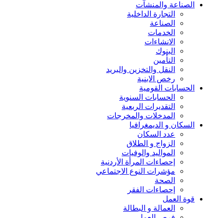
الصناعة والمنشآت
التجارة الداخلية
الصناعة
الخدمات
الانشاءات
البنوك
التأمين
النقل والتخزين والبريد
رخص الابنية
الحسابات القومية
الحسابات السنوية
التقديرات الربعية
المدخلات والمخرجات
السكان و الديمغرافيا
عدد السكان
الزواج و الطلاق
المواليد والوفيات
إحصاءات المرأة الأردنية
مؤشرات النوع الاجتماعي
الصحة
إحصاءات الفقر
قوة العمل
العمالة و البطالة
فرص العمل