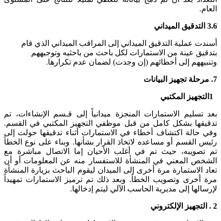
العام.
3.6
التدقيق الميداني
أسندت عملية التدقيق الميداني إلى المراقب الميداني الذي قام
بتدقيق عينة من الاستمارات لكل باحث من باحثيه وتوجيههم
وتنبيههم إلى أخطائهم (إن وجدت) لضمان عدم تكرارها.
7
.
مرحلة تجهيز البيانات
1
التجهيز المكتبي
بعد تسليم الاستمارات المنجزة ميدانياً إلى قـسم الإنشاءات، تم
تدقيقها بشكل كامل من قبل موظفي التجهيز المكتبي في القسم.
وفي حالة اكتشاف أخطاء في الاستمارات أثناء تدقيقها حولت إلى
رئيس القسم أو مساعده لاتخاذ القرار بشأنها. وبناء على نوع الخطأ
تم تصويبه، حيث تم في أغلب الأحيان إما الاتصال مباشرة مع
الشخص المعني في المنشأة للاستفسار منه عن المعلومات أو أن
تعاد الاستمارة مرة أخرى إلى الميدان ليقوم الباحث بزيارة المنشأة
مرة أخرى وتصويب الخطأ. وبعد ذلك تم ترميز الاستمارات تمهيداً
لإرسالها إلى مديرية الحاسب الآلي ليتم إدخالها.
2
.
التجهيز الإلكتروني