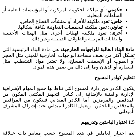
حكومي
: أي تملكه الحكومة المركزية أو المؤسسات العامة أو
السلطات المحلية.
خاص
: تعود ملكيته للأفراد أو لمنشآت القطاع الخاص.
تعاوني:
تعود ملكيته للجمعيات التعاونية بكافة أشكالها.
أخرى
: تعود ملكيته لهيئات أخرى مثل الهيئات الأجنبيـة
والنقابات المهنيـة والطوائف الدينيــة وغير ذلك.
مادة البناء الغالبة للواجهات الخارجية:
هي مادة البناء الرئيسية التي
تشكل أكثر من نصف مساحة الواجهات الخارجية للمبنى مثل الحجر
أو الطوب أو الإسمنت المسلح، ولا تعتبر مواد التشطيب مثل
القصارة أو الدهان وما إلى ذلك من ضمن هذه المواد.
تنظيم كوادر المسوح
يتكون الكادر من إدارة المسوح التي تناط بها جميع المهام الإشراقية
الإدارية والفنية بالإضافة إلى كـادر التجهيز المكتبي المكون من
المدققين والمرمزين. أما الكادر الميداني فيتكون من المراقبين
والمدققين والباحثين. ويعمل الكادر الميداني تحت إشراف المشرف
الميداني.
1.5
اختيار الباحثين وتدريبهم
يتم اختيار العاملين في هذه المسوح حسب معايير ذات عـلاقة