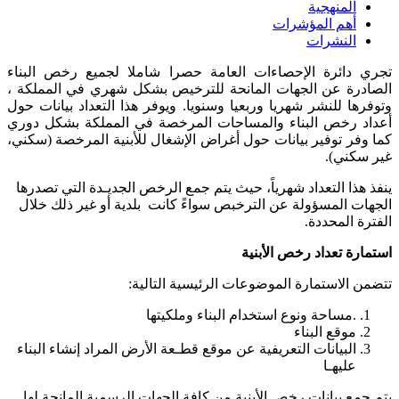
المنهجية
أهم المؤشرات
النشرات
تجري دائرة الإحصاءات العامة حصرا شاملا لجميع رخص البناء
الصادرة عن الجهات المانحة للترخيص بشكل شهري في المملكة ،
وتوفرها للنشر شهريا وربعيا وسنويا. ويوفر هذا التعداد بيانات حول
أعداد رخص البناء والمساحات المرخصة في المملكة بشكل دوري
كما وفر توفير بيانات حول أغراض الإشغال للأبنية المرخصة (سكني،
غير سكني).
ينفذ هذا التعداد شهرياً، حيث يتم جمع الرخص الجديـدة التي تصدرها
الجهات المسؤولة عن الترخبص سواءً كانت بلدية أو غير ذلك خلال
الفترة المحددة.
استمارة تعداد رخص الأبنية
تتضمن الاستمارة الموضوعات الرئيسية التالية:
.مساحة ونوع استخدام البناء وملكيتها
موقع البناء
البيانات التعريفية عن موقع قطـعة الأرض المراد إنشاء البناء
عليهـا
يتم جمع بيانات رخص الأبنية من كافة الجهات الرسمية المانحة لها