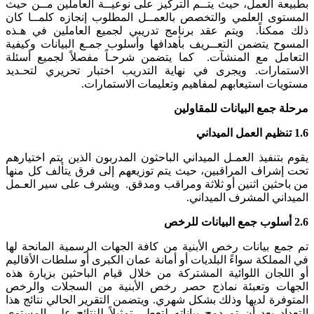
بطبيعة العمل، حيث يتــم التركيز على نوعيــة العاملين مــن حيث
المستوى العلمي والتخصص بالعمــل المطلوب إنجازه كلمــا كان
ذلك ممكناً. ويتم عقد برنامج تدريبي لجميع العاملين في هـذه
المسوح يتضمن التعــريف بأهدافها وأسلوب جمـع البيانات وكيفية
التعامل مع المنشآت. كما يتضمن شرحـاً مفصلاً لجميع أسئلة
الاستمارات. ويجرى في نهاية التدريب اختبار تحريري لتحـديد
مستويات استيعابهم لمفاهيم وتعليمات الاستمارات.
مرحلة جمع البيانات للمقاولين
1.6
تنظيم العمل الميداني
يقوم بتنفيذ العمـل الميداني الباحثون المدربون الذين يتم اختيارهم
تحت إشراف المراقبين، حيث يتم توزيعهم إلى فرق يتألف كل منها
من باحثين اثنين أو ثلاثة ومراقب ومدقق. ويشرف على سير العـمل
الميداني المشرف الميداني.
2.6
أسلوب جمع البيانات
للرخص
تم جمع بيانات رخص الأبنية من كافة الجهات الرسمية المانحة لها
في المملكة سواءً البلديات أو أمانة عمان الكبرى أو سلطات الأقاليم
أو اللجان اللوائية المشتركة من خلال قيام الباحثين بزيارة هذه
الجهات وتعبئة نماذج حصر رخص الأبنية من السجلات والرخص
المتوفرة لديها وذلك بشكل شهري. ويتضمن التقرير الحالي نتائج هذا
التعداد بعد أن تم دمج بياناته لتعطي تمثيلاً للنتائج على المستوى