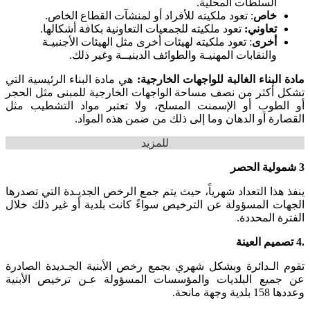
السلطات المحلية.
خاص
: تعود ملكيته للأفراد أو لمنشآت القطاع الخاص.
تعاوني:
تعود ملكيته للجمعيات التعاونية بكافة أشكالها.
أخرى
: تعود ملكيته لهيئات أخرى مثل الهيئات الأجنبيـة
والنقابات المهنيـة والطوائف الدينيــة وغير ذلك.
مادة البناء الغالبة للواجهات الخارجية:
هي مادة البناء الرئيسية التي
تشكل أكثر من نصف مساحة الواجهات الخارجية للمبنى مثل الحجر
أو الطوب أو الإسمنت المسلح، ولا تعتبر مواد التشطيب مثل
القصارة أو الدهان وما إلى ذلك من ضمن هذه المواد.
للمزيد
3
شمولية الحصر
ينفذ هذا التعداد شهرياً، حيث يتم جمع الرخص الجديـدة التي تصدرها
الجهات المسؤولة عن الترخيص سواءً كانت بلدية أو غير ذلك خلال
الفترة المحددة.
.4
تصميم العينة
تقوم الـدائرة وبشكل شهري بجمع رخص الأبنية الجـديدة الصادرة
عن جميع البلديات والمؤسسات المسؤولة عـن ترخيص الأبنية
وعددها 158 بلدية وجهة مانحة.