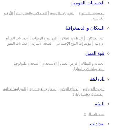
الحسابات القومية
|
|
|
الحسابات السنوية
التقديرات الربعية
المدخلات والمخرجات
الأرقام
القياسية
السكان و الديمغرافيا
|
|
|
عدد السكان
الزواج و الطلاق
المواليد و الوفيات
إحصاءات المرأة
|
|
|
الاردنية
مؤشرات النوع الإجتماعي
الصحة الأسرية
إحصاءات الفقر
قوة العمل
|
|
|
العمالة و البطالة
فرص العمل
الإستخدام
استخدام تكنولوجيا
المعلومات في المنازل
الزراعة
|
|
|
الثروة الحيوانية
الإنتاج النباتي
أسعار زراعية-نباتية
الميزانية الغذائية
|
الاستراتيجية الزراعية
البيئة
احصاءات البيئة
تعدادات