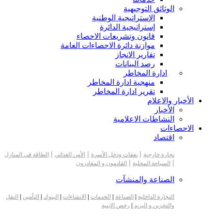
الوثائق التوجيهية
الإستراتيجية الوطنية
إستراتيجية الدائرة
قانون وتشريعات الاحصاء
موازنة دائرة الاحصاءات العامة
تقارير الانجاز
رصد البيانات
ادارة المخاطر
منهجية ادارة المخاطر
تقرير ادارة المخاطر
الأخبار والاعلام
الأخبار
النشاطات الاعلامية
الاحصاءات
اقتصاد
|
|
|
تجارة خارجية
نفقات ودخل الأسرة
الأمن الغذائي
الطاقة في المنازل
|
|
السياحة المحلية
القادمون و المغادرون
الصناعة والمنشآت
التجارة الداخلية
|
الصناعة
|
الخدمات
|
الانشاءات
|
البنوك
|
التأمين
|
النقل
والتخزين و البريد
|
رخص الابنية