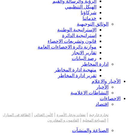
الرؤية والرسالة والقيم
الهيكل التنظيمي
شركاؤنا
خدماتنا
الوثائق التوجيهية
الإستراتيجية الوطنية
إستراتيجية الدائرة
قانون وتشريعات الاحصاء
موازنة دائرة الاحصاءات العامة
تقارير الانجاز
رصد البيانات
ادارة المخاطر
منهجية ادارة المخاطر
تقرير ادارة المخاطر
الأخبار والاعلام
الأخبار
النشاطات الاعلامية
الاحصاءات
اقتصاد
|
|
|
تجارة خارجية
نفقات ودخل الأسرة
الأمن الغذائي
الطاقة في المنازل
|
|
السياحة المحلية
القادمون و المغادرون
الصناعة والمنشآت