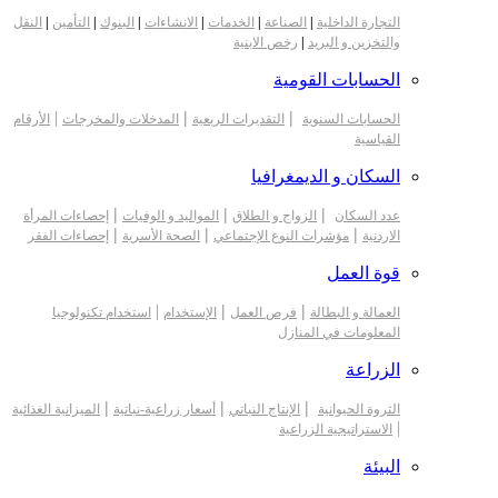
التجارة الداخلية
|
الصناعة
|
الخدمات
|
الانشاءات
|
البنوك
|
التأمين
|
النقل
والتخزين و البريد
|
رخص الابنية
الحسابات القومية
|
|
|
الحسابات السنوية
التقديرات الربعية
المدخلات والمخرجات
الأرقام
القياسية
السكان و الديمغرافيا
|
|
|
عدد السكان
الزواج و الطلاق
المواليد و الوفيات
إحصاءات المرأة
|
|
|
الاردنية
مؤشرات النوع الإجتماعي
الصحة الأسرية
إحصاءات الفقر
قوة العمل
|
|
|
العمالة و البطالة
فرص العمل
الإستخدام
استخدام تكنولوجيا
المعلومات في المنازل
الزراعة
|
|
|
الثروة الحيوانية
الإنتاج النباتي
أسعار زراعية-نباتية
الميزانية الغذائية
|
الاستراتيجية الزراعية
البيئة