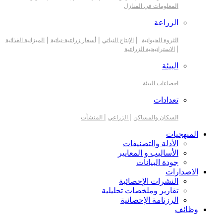
المعلومات في المنازل
الزراعة
|
|
|
الثروة الحيوانية
الإنتاج النباتي
أسعار زراعية-نباتية
الميزانية الغذائية
|
الاستراتيجية الزراعية
البيئة
احصاءات البيئة
تعدادات
|
|
السكان والمساكن
الزراعي
المنشآت
المنهجيات
الأدلة والتصنيفات
الأساليب و المعايير
جودة البيانات
الاصدارات
النشرات الإحصائية
تقارير وملخصات تحليلية
الرزنامة الإحصائية
وظائف