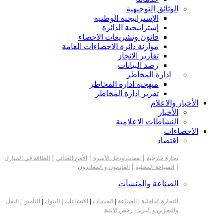
الوثائق التوجيهية
الإستراتيجية الوطنية
إستراتيجية الدائرة
قانون وتشريعات الاحصاء
موازنة دائرة الاحصاءات العامة
تقارير الانجاز
رصد البيانات
ادارة المخاطر
منهجية ادارة المخاطر
تقرير ادارة المخاطر
الأخبار والاعلام
الأخبار
النشاطات الاعلامية
الاحصاءات
اقتصاد
|
|
|
تجارة خارجية
نفقات ودخل الأسرة
الأمن الغذائي
الطاقة في المنازل
|
|
السياحة المحلية
القادمون و المغادرون
الصناعة والمنشآت
التجارة الداخلية
|
الصناعة
|
الخدمات
|
الانشاءات
|
البنوك
|
التأمين
|
النقل
والتخزين و البريد
|
رخص الابنية