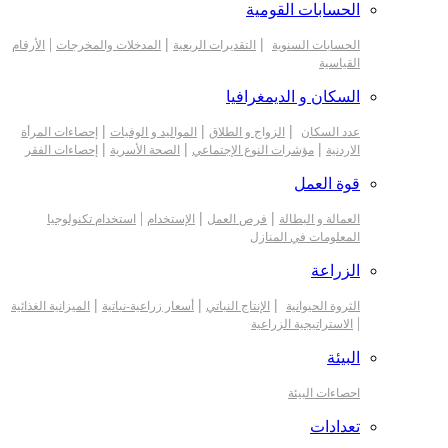
الحسابات القومية
|
|
|
الحسابات السنوية
التقديرات الربعية
المدخلات والمخرجات
الأرقام
القياسية
السكان و الديمغرافيا
|
|
|
عدد السكان
الزواج و الطلاق
المواليد و الوفيات
إحصاءات المرأة
|
|
|
الاردنية
مؤشرات النوع الإجتماعي
الصحة الأسرية
إحصاءات الفقر
قوة العمل
|
|
|
العمالة و البطالة
فرص العمل
الإستخدام
استخدام تكنولوجيا
المعلومات في المنازل
الزراعة
|
|
|
الثروة الحيوانية
الإنتاج النباتي
أسعار زراعية-نباتية
الميزانية الغذائية
|
الاستراتيجية الزراعية
البيئة
احصاءات البيئة
تعدادات