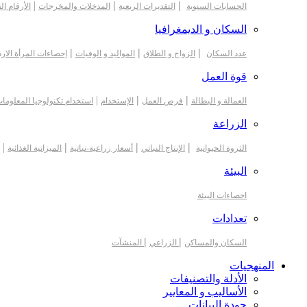
|
|
|
الحسابات السنوية
التقديرات الربعية
المدخلات والمخرجات
الأرقام ال
السكان و الديمغرافيا
|
|
|
عدد السكان
الزواج و الطلاق
المواليد و الوفيات
إحصاءات المرأة الارد
قوة العمل
|
|
|
العمالة و البطالة
فرص العمل
الإستخدام
استخدام تكنولوجيا المعلوما
الزراعة
|
|
|
|
الثروة الحيوانية
الإنتاج النباتي
أسعار زراعية-نباتية
الميزانية الغذائية
البيئة
احصاءات البيئة
تعدادات
|
|
السكان والمساكن
الزراعي
المنشآت
المنهجيات
الأدلة والتصنيفات
الأساليب و المعايير
جودة البيانات