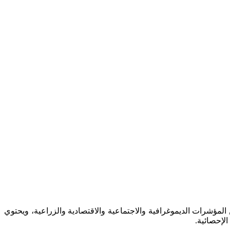
إحصائي السنوي لعام 2017، ويتضمن الكتاب مجموعة متكاملة من المؤشرات الديموغرافية والاجتماعية والاقتصادية والزراعية، ويحتوي
لإحصائية.