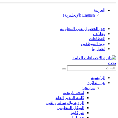
العربية
English
(
الإنجليزية
)
حق الحصول على المعلومة
وظائف
العطاءات
بريد الموظفين
اتصل بنا
بحث
الرئيسية
عن الدائرة
من نحن
لمحة تاريخية
كلمة المدير العام
الرؤية والرسالة والقيم
الهيكل التنظيمي
شركاؤنا
خدماتنا