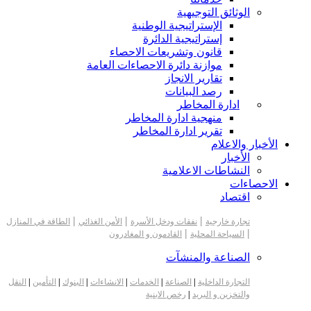
الوثائق التوجيهية
الإستراتيجية الوطنية
إستراتيجية الدائرة
قانون وتشريعات الاحصاء
موازنة دائرة الاحصاءات العامة
تقارير الانجاز
رصد البيانات
ادارة المخاطر
منهجية ادارة المخاطر
تقرير ادارة المخاطر
الأخبار والاعلام
الأخبار
النشاطات الاعلامية
الاحصاءات
اقتصاد
|
|
|
تجارة خارجية
نفقات ودخل الأسرة
الأمن الغذائي
الطاقة في المنازل
|
|
السياحة المحلية
القادمون و المغادرون
الصناعة والمنشآت
التجارة الداخلية
|
الصناعة
|
الخدمات
|
الانشاءات
|
البنوك
|
التأمين
|
النقل
والتخزين و البريد
|
رخص الابنية