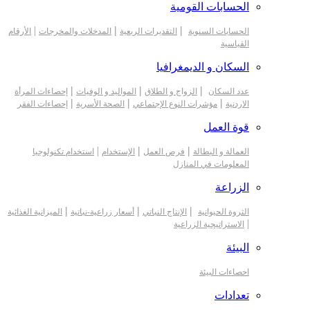
الحسابات القومية
|
|
|
الحسابات السنوية
التقديرات الربعية
المدخلات والمخرجات
الأرقام
القياسية
السكان و الديمغرافيا
|
|
|
عدد السكان
الزواج و الطلاق
المواليد و الوفيات
إحصاءات المرأة
|
|
|
الاردنية
مؤشرات النوع الإجتماعي
الصحة الأسرية
إحصاءات الفقر
قوة العمل
|
|
|
العمالة و البطالة
فرص العمل
الإستخدام
استخدام تكنولوجيا
المعلومات في المنازل
الزراعة
|
|
|
الثروة الحيوانية
الإنتاج النباتي
أسعار زراعية-نباتية
الميزانية الغذائية
|
الاستراتيجية الزراعية
البيئة
احصاءات البيئة
تعدادات