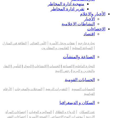
منهجية ادارة المخاطر
تقرير ادارة المخاطر
الأخبار والاعلام
الأخبار
النشاطات الاعلامية
الاحصاءات
اقتصاد
|
|
|
تجارة خارجية
نفقات ودخل الأسرة
الأمن الغذائي
الطاقة في المنازل
|
|
السياحة المحلية
القادمون و المغادرون
الصناعة والمنشآت
التجارة الداخلية
|
الصناعة
|
الخدمات
|
الانشاءات
|
البنوك
|
التأمين
|
النقل
والتخزين و البريد
|
رخص الابنية
الحسابات القومية
|
|
|
الحسابات السنوية
التقديرات الربعية
المدخلات والمخرجات
الأرقام
القياسية
السكان و الديمغرافيا
|
|
|
عدد السكان
الزواج و الطلاق
المواليد و الوفيات
إحصاءات المرأة
|
|
|
الاردنية
مؤشرات النوع الإجتماعي
الصحة الأسرية
إحصاءات الفقر