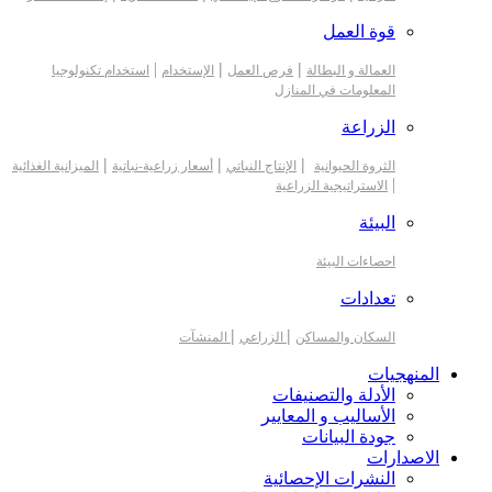
قوة العمل
|
|
|
العمالة و البطالة
فرص العمل
الإستخدام
استخدام تكنولوجيا
المعلومات في المنازل
الزراعة
|
|
|
الثروة الحيوانية
الإنتاج النباتي
أسعار زراعية-نباتية
الميزانية الغذائية
|
الاستراتيجية الزراعية
البيئة
احصاءات البيئة
تعدادات
|
|
السكان والمساكن
الزراعي
المنشآت
المنهجيات
الأدلة والتصنيفات
الأساليب و المعايير
جودة البيانات
الاصدارات
النشرات الإحصائية