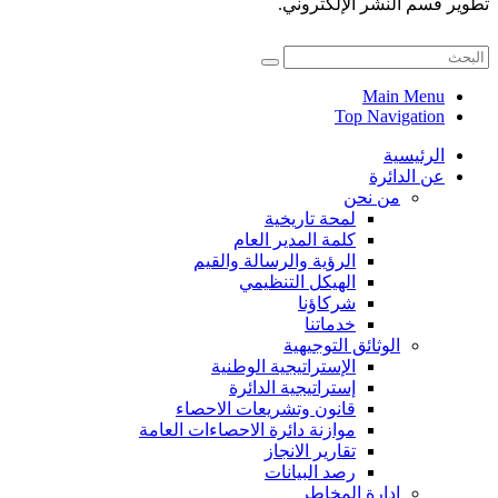
تطوير قسم النشر الإلكتروني.
Main Menu
Top Navigation
الرئيسية
عن الدائرة
من نحن
لمحة تاريخية
كلمة المدير العام
الرؤية والرسالة والقيم
الهيكل التنظيمي
شركاؤنا
خدماتنا
الوثائق التوجيهية
الإستراتيجية الوطنية
إستراتيجية الدائرة
قانون وتشريعات الاحصاء
موازنة دائرة الاحصاءات العامة
تقارير الانجاز
رصد البيانات
ادارة المخاطر