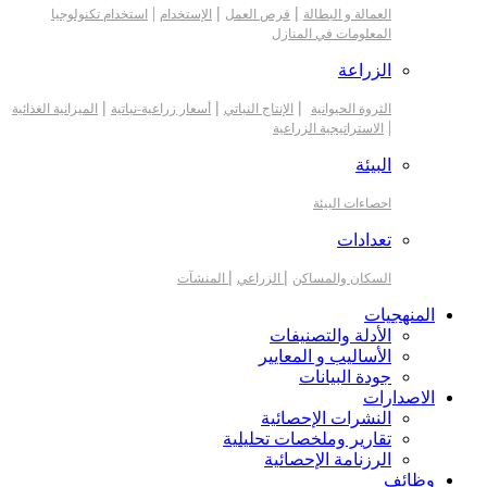
|
|
|
العمالة و البطالة
فرص العمل
الإستخدام
استخدام تكنولوجيا
المعلومات في المنازل
الزراعة
|
|
|
الثروة الحيوانية
الإنتاج النباتي
أسعار زراعية-نباتية
الميزانية الغذائية
|
الاستراتيجية الزراعية
البيئة
احصاءات البيئة
تعدادات
|
|
السكان والمساكن
الزراعي
المنشآت
المنهجيات
الأدلة والتصنيفات
الأساليب و المعايير
جودة البيانات
الاصدارات
النشرات الإحصائية
تقارير وملخصات تحليلية
الرزنامة الإحصائية
وظائف