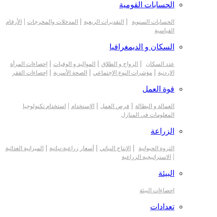
الحسابات القومية
|
|
|
الحسابات السنوية
التقديرات الربعية
المدخلات والمخرجات
الأرقام
القياسية
السكان و الديمغرافيا
|
|
|
عدد السكان
الزواج و الطلاق
المواليد و الوفيات
إحصاءات المرأة
|
|
|
الاردنية
مؤشرات النوع الإجتماعي
الصحة الأسرية
إحصاءات الفقر
قوة العمل
|
|
|
العمالة و البطالة
فرص العمل
الإستخدام
استخدام تكنولوجيا
المعلومات في المنازل
الزراعة
|
|
|
الثروة الحيوانية
الإنتاج النباتي
أسعار زراعية-نباتية
الميزانية الغذائية
|
الاستراتيجية الزراعية
البيئة
احصاءات البيئة
تعدادات