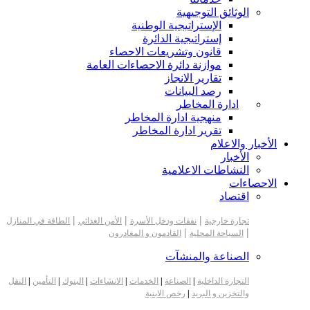
الوثائق التوجيهية
الإستراتيجية الوطنية
إستراتيجية الدائرة
قانون وتشريعات الاحصاء
موازنة دائرة الاحصاءات العامة
تقارير الانجاز
رصد البيانات
ادارة المخاطر
منهجية ادارة المخاطر
تقرير ادارة المخاطر
الأخبار والاعلام
الأخبار
النشاطات الاعلامية
الاحصاءات
اقتصاد
|
|
|
تجارة خارجية
نفقات ودخل الأسرة
الأمن الغذائي
الطاقة في المنازل
|
|
السياحة المحلية
القادمون و المغادرون
الصناعة والمنشآت
التجارة الداخلية
|
الصناعة
|
الخدمات
|
الانشاءات
|
البنوك
|
التأمين
|
النقل
والتخزين و البريد
|
رخص الابنية