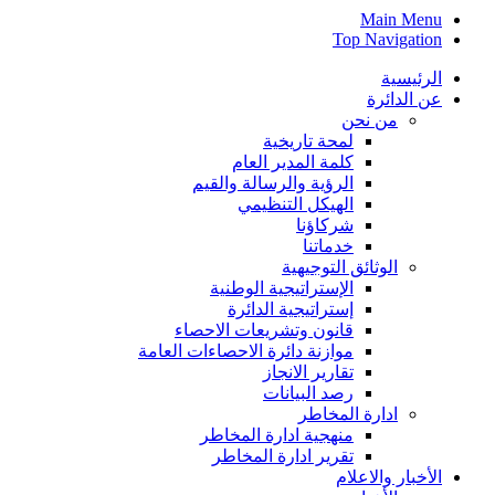
Main Menu
Top Navigation
الرئيسية
عن الدائرة
من نحن
لمحة تاريخية
كلمة المدير العام
الرؤية والرسالة والقيم
الهيكل التنظيمي
شركاؤنا
خدماتنا
الوثائق التوجيهية
الإستراتيجية الوطنية
إستراتيجية الدائرة
قانون وتشريعات الاحصاء
موازنة دائرة الاحصاءات العامة
تقارير الانجاز
رصد البيانات
ادارة المخاطر
منهجية ادارة المخاطر
تقرير ادارة المخاطر
الأخبار والاعلام