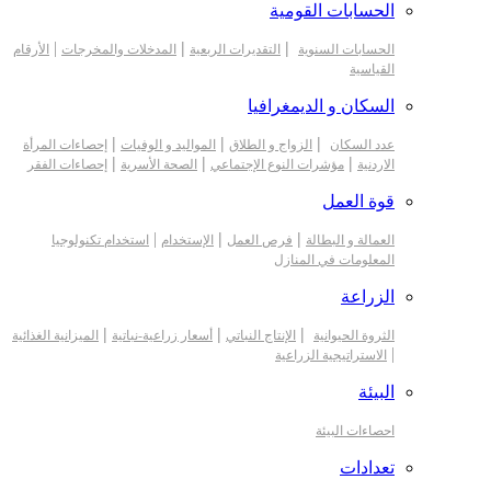
الحسابات القومية
|
|
|
الحسابات السنوية
التقديرات الربعية
المدخلات والمخرجات
الأرقام
القياسية
السكان و الديمغرافيا
|
|
|
عدد السكان
الزواج و الطلاق
المواليد و الوفيات
إحصاءات المرأة
|
|
|
الاردنية
مؤشرات النوع الإجتماعي
الصحة الأسرية
إحصاءات الفقر
قوة العمل
|
|
|
العمالة و البطالة
فرص العمل
الإستخدام
استخدام تكنولوجيا
المعلومات في المنازل
الزراعة
|
|
|
الثروة الحيوانية
الإنتاج النباتي
أسعار زراعية-نباتية
الميزانية الغذائية
|
الاستراتيجية الزراعية
البيئة
احصاءات البيئة
تعدادات