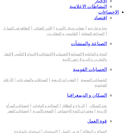
الأخبار
النشاطات الاعلامية
الاحصاءات
اقتصاد
|
|
|
تجارة خارجية
نفقات ودخل الأسرة
الأمن الغذائي
الطاقة في المنازل
|
|
السياحة المحلية
القادمون و المغادرون
الصناعة والمنشآت
التجارة الداخلية
|
الصناعة
|
الخدمات
|
الانشاءات
|
البنوك
|
التأمين
|
النقل
والتخزين و البريد
|
رخص الابنية
الحسابات القومية
|
|
|
الحسابات السنوية
التقديرات الربعية
المدخلات والمخرجات
الأرقام
القياسية
السكان و الديمغرافيا
|
|
|
عدد السكان
الزواج و الطلاق
المواليد و الوفيات
إحصاءات المرأة
|
|
|
الاردنية
مؤشرات النوع الإجتماعي
الصحة الأسرية
إحصاءات الفقر
قوة العمل
|
|
|
العمالة و البطالة
فرص العمل
الإستخدام
استخدام تكنولوجيا