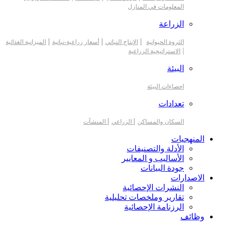
المعلومات في المنازل
الزراعة
|
|
|
الثروة الحيوانية
الإنتاج النباتي
أسعار زراعية-نباتية
الميزانية الغذائية
|
الاستراتيجية الزراعية
البيئة
احصاءات البيئة
تعدادات
|
|
السكان والمساكن
الزراعي
المنشآت
المنهجيات
الأدلة والتصنيفات
الأساليب و المعايير
جودة البيانات
الاصدارات
النشرات الإحصائية
تقارير وملخصات تحليلية
الرزنامة الإحصائية
وظائف