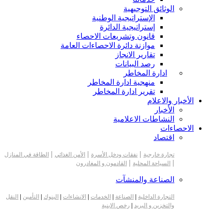
الوثائق التوجيهية
الإستراتيجية الوطنية
إستراتيجية الدائرة
قانون وتشريعات الاحصاء
موازنة دائرة الاحصاءات العامة
تقارير الانجاز
رصد البيانات
ادارة المخاطر
منهجية ادارة المخاطر
تقرير ادارة المخاطر
الأخبار والاعلام
الأخبار
النشاطات الاعلامية
الاحصاءات
اقتصاد
|
|
|
تجارة خارجية
نفقات ودخل الأسرة
الأمن الغذائي
الطاقة في المنازل
|
|
السياحة المحلية
القادمون و المغادرون
الصناعة والمنشآت
التجارة الداخلية
|
الصناعة
|
الخدمات
|
الانشاءات
|
البنوك
|
التأمين
|
النقل
والتخزين و البريد
|
رخص الابنية