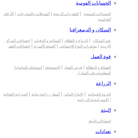
الحسابات القومية
|
|
|
الحسابات السنوية
التقديرات الربعية
المدخلات والمخرجات
الأرقام
القياسية
السكان و الديمغرافيا
|
|
|
عدد السكان
الزواج و الطلاق
المواليد و الوفيات
إحصاءات المرأة
|
|
|
الاردنية
مؤشرات النوع الإجتماعي
الصحة الأسرية
إحصاءات الفقر
قوة العمل
|
|
|
العمالة و البطالة
فرص العمل
الإستخدام
استخدام تكنولوجيا
المعلومات في المنازل
الزراعة
|
|
|
الثروة الحيوانية
الإنتاج النباتي
أسعار زراعية-نباتية
الميزانية الغذائية
|
الاستراتيجية الزراعية
البيئة
احصاءات البيئة
تعدادات