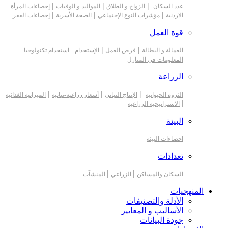
|
|
|
عدد السكان
الزواج و الطلاق
المواليد و الوفيات
إحصاءات المرأة
|
|
|
الاردنية
مؤشرات النوع الإجتماعي
الصحة الأسرية
إحصاءات الفقر
قوة العمل
|
|
|
العمالة و البطالة
فرص العمل
الإستخدام
استخدام تكنولوجيا
المعلومات في المنازل
الزراعة
|
|
|
الثروة الحيوانية
الإنتاج النباتي
أسعار زراعية-نباتية
الميزانية الغذائية
|
الاستراتيجية الزراعية
البيئة
احصاءات البيئة
تعدادات
|
|
السكان والمساكن
الزراعي
المنشآت
المنهجيات
الأدلة والتصنيفات
الأساليب و المعايير
جودة البيانات