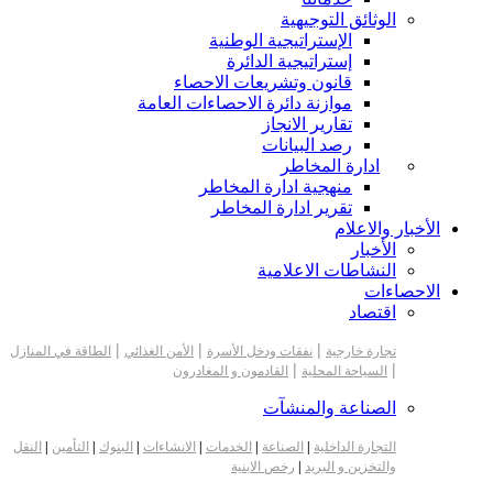
الوثائق التوجيهية
الإستراتيجية الوطنية
إستراتيجية الدائرة
قانون وتشريعات الاحصاء
موازنة دائرة الاحصاءات العامة
تقارير الانجاز
رصد البيانات
ادارة المخاطر
منهجية ادارة المخاطر
تقرير ادارة المخاطر
الأخبار والاعلام
الأخبار
النشاطات الاعلامية
الاحصاءات
اقتصاد
|
|
|
تجارة خارجية
نفقات ودخل الأسرة
الأمن الغذائي
الطاقة في المنازل
|
|
السياحة المحلية
القادمون و المغادرون
الصناعة والمنشآت
التجارة الداخلية
|
الصناعة
|
الخدمات
|
الانشاءات
|
البنوك
|
التأمين
|
النقل
والتخزين و البريد
|
رخص الابنية