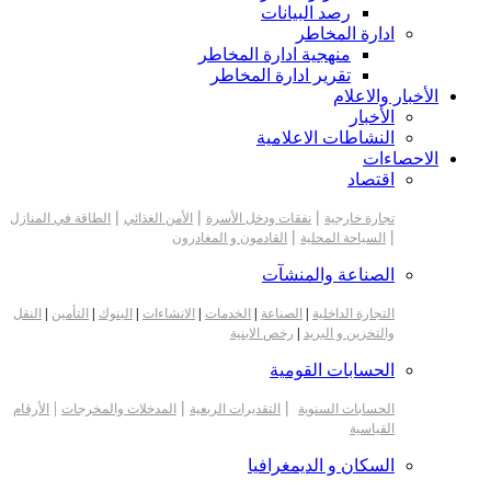
رصد البيانات
ادارة المخاطر
منهجية ادارة المخاطر
تقرير ادارة المخاطر
الأخبار والاعلام
الأخبار
النشاطات الاعلامية
الاحصاءات
اقتصاد
|
|
|
تجارة خارجية
نفقات ودخل الأسرة
الأمن الغذائي
الطاقة في المنازل
|
|
السياحة المحلية
القادمون و المغادرون
الصناعة والمنشآت
التجارة الداخلية
|
الصناعة
|
الخدمات
|
الانشاءات
|
البنوك
|
التأمين
|
النقل
والتخزين و البريد
|
رخص الابنية
الحسابات القومية
|
|
|
الحسابات السنوية
التقديرات الربعية
المدخلات والمخرجات
الأرقام
القياسية
السكان و الديمغرافيا