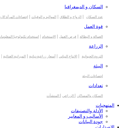
السكان و الديمغرافيا
|
|
|
عدد السكان
الزواج و الطلاق
المواليد و الوفيات
إحصاءات المرأة الارد
قوة العمل
|
|
|
العمالة و البطالة
فرص العمل
الإستخدام
استخدام تكنولوجيا المعلوما
الزراعة
|
|
|
|
الثروة الحيوانية
الإنتاج النباتي
أسعار زراعية-نباتية
الميزانية الغذائية
البيئة
احصاءات البيئة
تعدادات
|
|
السكان والمساكن
الزراعي
المنشآت
المنهجيات
الأدلة والتصنيفات
الأساليب و المعايير
جودة البيانات
الاصدارات