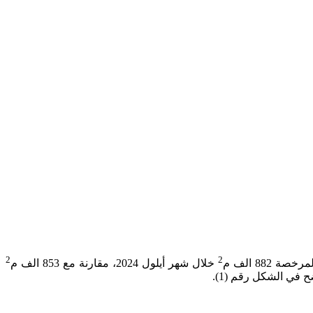
2
2
88 الف م
خلال شهر أيلول 2024، مقارنة مع 853 الف م