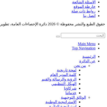
الاسئلة الشائعة
خارطة الموقع
روابط ذات صلة
اتصل بنا
حقوق الطبع والنشر محفوظة © 2026 دائرة الإحصاءات العامة، تطوير قسم النشر الإلكتروني.
Main Menu
Top Navigation
الرئيسية
عن الدائرة
من نحن
لمحة تاريخية
كلمة المدير العام
الرؤية والرسالة والقيم
الهيكل التنظيمي
شركاؤنا
خدماتنا
الوثائق التوجيهية
الإستراتيجية الوطنية
إستراتيجية الدائرة