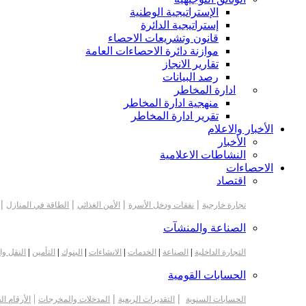
الإستراتيجية الوطنية
إستراتيجية الدائرة
قانون وتشريعات الاحصاء
موازنة دائرة الاحصاءات العامة
تقارير الانجاز
رصد البيانات
ادارة المخاطر
منهجية ادارة المخاطر
تقرير ادارة المخاطر
الأخبار والاعلام
الأخبار
النشاطات الاعلامية
الاحصاءات
اقتصاد
|
|
|
|
تجارة خارجية
نفقات ودخل الأسرة
الأمن الغذائي
الطاقة في المنازل
الصناعة والمنشآت
التجارة الداخلية
|
الصناعة
|
الخدمات
|
الانشاءات
|
البنوك
|
التأمين
|
النقل وا
الحسابات القومية
|
|
|
الحسابات السنوية
التقديرات الربعية
المدخلات والمخرجات
الأرقام ال