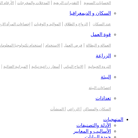
|
|
|
الحسابات السنوية
التقديرات الربعية
المدخلات والمخرجات
الأرقام ال
السكان و الديمغرافيا
|
|
|
عدد السكان
الزواج و الطلاق
المواليد و الوفيات
إحصاءات المرأة الارد
قوة العمل
|
|
|
العمالة و البطالة
فرص العمل
الإستخدام
استخدام تكنولوجيا المعلوما
الزراعة
|
|
|
|
الثروة الحيوانية
الإنتاج النباتي
أسعار زراعية-نباتية
الميزانية الغذائية
البيئة
احصاءات البيئة
تعدادات
|
|
السكان والمساكن
الزراعي
المنشآت
المنهجيات
الأدلة والتصنيفات
الأساليب و المعايير
جودة البيانات