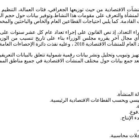
نشآت الاقتصادية من حيث توزيعها الجغرافي، فئات العمالة، التنظيم ال
لمنشأة والتعرف على مقومات هذا النشاط.وتوفير بيانات حول حجم ال
 القادمة. كما يلبي احتياجات القطاعين العام والخاص والباحثين والم
لعامة رقم 12 لسنة 2012 السند القانوني لإجراء التعداد، إذ نص القانون على إجراء تعداد ع
ي مجال آخر يقرره مجلس الوزراء بناء على تاريخ تنسيب من الوزير
وتجهيز وتبويب وتحليل ونشر بيانات رقمية شمولية تتعلق بالبيانات التعر
عد جمع بيانات حول مختلف المنشآت الاقتصادية في جميع مناطق المملكة
ة المنشأة.
يسي وبحسب القطاعات الاقتصادية الرئيسية.
.
فوع.
الإنتاج.
لات محاسبية.