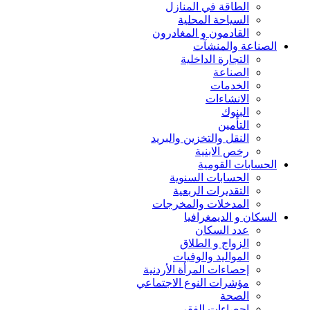
الطاقة في المنازل
السياحة المحلية
القادمون و المغادرون
الصناعة والمنشآت
التجارة الداخلية
الصناعة
الخدمات
الانشاءات
البنوك
التأمين
النقل والتخزين والبريد
رخص الابنية
الحسابات القومية
الحسابات السنوية
التقديرات الربعية
المدخلات والمخرجات
السكان و الديمغرافيا
عدد السكان
الزواج و الطلاق
المواليد والوفيات
إحصاءات المرأة الأردنية
مؤشرات النوع الاجتماعي
الصحة
إحصاءات الفقر