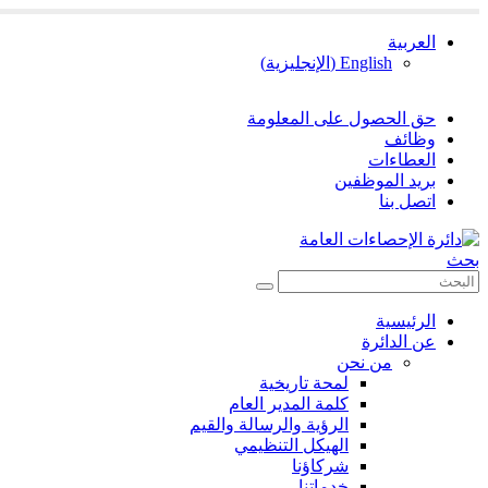
العربية
English
(
الإنجليزية
)
حق الحصول على المعلومة
وظائف
العطاءات
بريد الموظفين
اتصل بنا
بحث
الرئيسية
عن الدائرة
من نحن
لمحة تاريخية
كلمة المدير العام
الرؤية والرسالة والقيم
الهيكل التنظيمي
شركاؤنا
خدماتنا