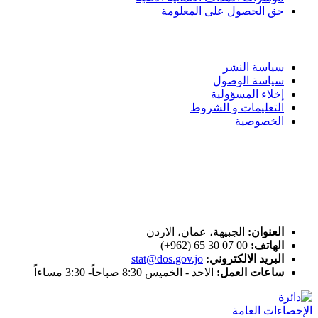
حق الحصول على المعلومة
سياسة الاستخدام
سياسة النشر
سياسة الوصول
إخلاء المسؤولية
التعليمات و الشروط
الخصوصية
ختم التميز
اتصل بنا
العنوان:
الجبيهة، عمان، الاردن
الهاتف:
00 07 30 65 (962+)
البريد الالكتروني:
stat@dos.gov.jo
ساعات العمل:
الاحد - الخميس 8:30 صباحاً- 3:30 مساءاً