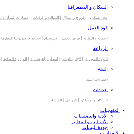
السكان و الديمغرافيا
|
|
|
عدد السكان
الزواج و الطلاق
المواليد و الوفيات
إحصاءات المرأة الارد
قوة العمل
|
|
|
العمالة و البطالة
فرص العمل
الإستخدام
استخدام تكنولوجيا المعلوما
الزراعة
|
|
|
|
الثروة الحيوانية
الإنتاج النباتي
أسعار زراعية-نباتية
الميزانية الغذائية
البيئة
احصاءات البيئة
تعدادات
|
|
السكان والمساكن
الزراعي
المنشآت
المنهجيات
الأدلة والتصنيفات
الأساليب و المعايير
جودة البيانات
الاصدارات