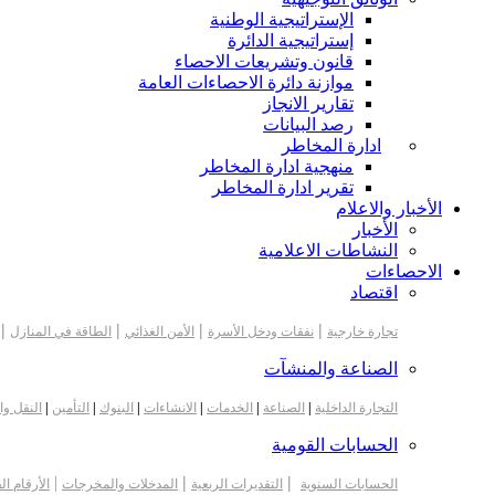
الإستراتيجية الوطنية
إستراتيجية الدائرة
قانون وتشريعات الاحصاء
موازنة دائرة الاحصاءات العامة
تقارير الانجاز
رصد البيانات
ادارة المخاطر
منهجية ادارة المخاطر
تقرير ادارة المخاطر
الأخبار والاعلام
الأخبار
النشاطات الاعلامية
الاحصاءات
اقتصاد
|
|
|
|
تجارة خارجية
نفقات ودخل الأسرة
الأمن الغذائي
الطاقة في المنازل
الصناعة والمنشآت
التجارة الداخلية
|
الصناعة
|
الخدمات
|
الانشاءات
|
البنوك
|
التأمين
|
النقل وا
الحسابات القومية
|
|
|
الحسابات السنوية
التقديرات الربعية
المدخلات والمخرجات
الأرقام ال