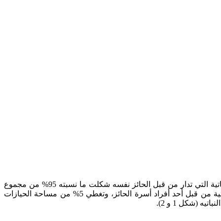
ينقسم مفهوم إدارة الحيازة إلى الحائز نفسه أو أحد أفراد أسرته أو مدير مأجور. وتبين نتائج التعداد الزراعي 2017 الى أن عدد الحيازات النباتية التي تدار من قبل الحائز نفسه شكلت ما نسبته 95% من مجموع
أعداد الحيازات النباتية وتغطي مساحة 80% من مساحة هذه الحيازات النباتية، بينما تدار ما نسبته 3% فقط من مجموع عدد الحيازات النباتية من قبل أحد أفراد أسرة الحائز، وتغطي 5% من مساحة الحيازات