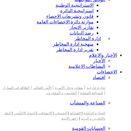
الإستراتيجية الوطنية
إستراتيجية الدائرة
قانون وتشريعات الاحصاء
موازنة دائرة الاحصاءات العامة
تقارير الانجاز
رصد البيانات
ادارة المخاطر
منهجية ادارة المخاطر
تقرير ادارة المخاطر
الأخبار والاعلام
الأخبار
النشاطات الاعلامية
الاحصاءات
اقتصاد
|
|
|
تجارة خارجية
نفقات ودخل الأسرة
الأمن الغذائي
الطاقة في المنازل
|
|
السياحة المحلية
القادمون و المغادرون
الصناعة والمنشآت
التجارة الداخلية
|
الصناعة
|
الخدمات
|
الانشاءات
|
البنوك
|
التأمين
|
النقل
والتخزين و البريد
|
رخص الابنية
الحسابات القومية