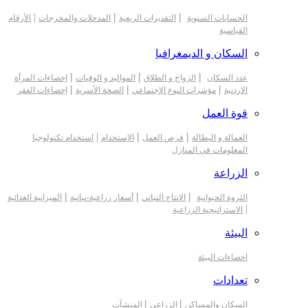
|
|
|
الحسابات السنوية
التقديرات الربعية
المدخلات والمخرجات
الأرقام
القياسية
السكان و الديمغرافيا
|
|
|
عدد السكان
الزواج و الطلاق
المواليد و الوفيات
إحصاءات المرأة
|
|
|
الاردنية
مؤشرات النوع الإجتماعي
الصحة الأسرية
إحصاءات الفقر
قوة العمل
|
|
|
العمالة و البطالة
فرص العمل
الإستخدام
استخدام تكنولوجيا
المعلومات في المنازل
الزراعة
|
|
|
الثروة الحيوانية
الإنتاج النباتي
أسعار زراعية-نباتية
الميزانية الغذائية
|
الاستراتيجية الزراعية
البيئة
احصاءات البيئة
تعدادات
|
|
السكان والمساكن
الزراعي
المنشآت