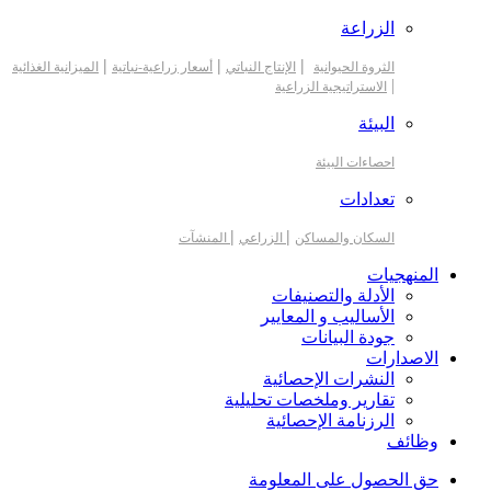
الزراعة
|
|
|
الثروة الحيوانية
الإنتاج النباتي
أسعار زراعية-نباتية
الميزانية الغذائية
|
الاستراتيجية الزراعية
البيئة
احصاءات البيئة
تعدادات
|
|
السكان والمساكن
الزراعي
المنشآت
المنهجيات
الأدلة والتصنيفات
الأساليب و المعايير
جودة البيانات
الاصدارات
النشرات الإحصائية
تقارير وملخصات تحليلية
الرزنامة الإحصائية
وظائف
حق الحصول على المعلومة