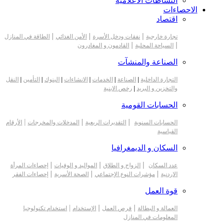
النشاطات الاعلامية
الاحصاءات
اقتصاد
|
|
|
تجارة خارجية
نفقات ودخل الأسرة
الأمن الغذائي
الطاقة في المنازل
|
|
السياحة المحلية
القادمون و المغادرون
الصناعة والمنشآت
التجارة الداخلية
|
الصناعة
|
الخدمات
|
الانشاءات
|
البنوك
|
التأمين
|
النقل
والتخزين و البريد
|
رخص الابنية
الحسابات القومية
|
|
|
الحسابات السنوية
التقديرات الربعية
المدخلات والمخرجات
الأرقام
القياسية
السكان و الديمغرافيا
|
|
|
عدد السكان
الزواج و الطلاق
المواليد و الوفيات
إحصاءات المرأة
|
|
|
الاردنية
مؤشرات النوع الإجتماعي
الصحة الأسرية
إحصاءات الفقر
قوة العمل
|
|
|
العمالة و البطالة
فرص العمل
الإستخدام
استخدام تكنولوجيا
المعلومات في المنازل