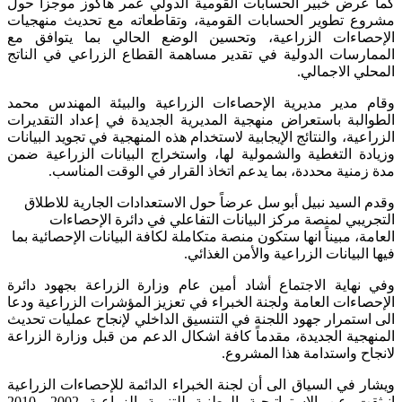
كما عرض خبير الحسابات القومية الدولي عمر هاكوز موجزاً حول
مشروع تطوير الحسابات القومية، وتقاطعاته مع تحديث منهجيات
الإحصاءات الزراعية، وتحسين الوضع الحالي بما يتوافق مع
الممارسات الدولية في تقدير مساهمة القطاع الزراعي في الناتج
المحلي الاجمالي.
وقام مدير مديرية الإحصاءات الزراعية والبيئة المهندس محمد
الطوالبة باستعراض منهجية المديرية الجديدة في إعداد التقديرات
الزراعية، والنتائج الإيجابية لاستخدام هذه المنهجية في تجويد البيانات
وزيادة التغطية والشمولية لها، واستخراج البيانات الزراعية ضمن
مدة زمنية محددة، بما يدعم اتخاذ القرار في الوقت المناسب.
وقدم السيد نبيل أبو سل عرضاً حول الاستعدادات الجارية للاطلاق
التجريبي لمنصة مركز البيانات التفاعلي في دائرة الإحصاءات
العامة، مبيناً انها ستكون منصة متكاملة لكافة البيانات الإحصائية بما
فيها البيانات الزراعية والأمن الغذائي.
وفي نهاية الاجتماع أشاد أمين عام وزارة الزراعة بجهود دائرة
الإحصاءات العامة ولجنة الخبراء في تعزيز المؤشرات الزراعية ودعا
الى استمرار جهود اللجنة في التنسيق الداخلي لإنجاح عمليات تحديث
المنهجية الجديدة، مقدماً كافة اشكال الدعم من قبل وزارة الزراعة
لانجاح واستدامة هذا المشروع.
ويشار في السياق الى أن لجنة الخبراء الدائمة للإحصاءات الزراعية
انبثقت عن الاستراتيجية الوطنية للتنمية الزراعية 2002- 2010