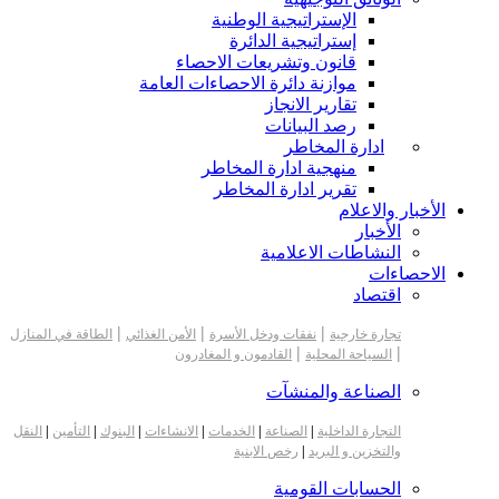
الإستراتيجية الوطنية
إستراتيجية الدائرة
قانون وتشريعات الاحصاء
موازنة دائرة الاحصاءات العامة
تقارير الانجاز
رصد البيانات
ادارة المخاطر
منهجية ادارة المخاطر
تقرير ادارة المخاطر
الأخبار والاعلام
الأخبار
النشاطات الاعلامية
الاحصاءات
اقتصاد
|
|
|
تجارة خارجية
نفقات ودخل الأسرة
الأمن الغذائي
الطاقة في المنازل
|
|
السياحة المحلية
القادمون و المغادرون
الصناعة والمنشآت
التجارة الداخلية
|
الصناعة
|
الخدمات
|
الانشاءات
|
البنوك
|
التأمين
|
النقل
والتخزين و البريد
|
رخص الابنية
الحسابات القومية