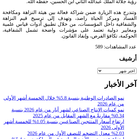
رؤية جلالة الملك عبدالله الثاني ابن الحسين، حفظه الله.
وتندرج هذه الزيارة ضمن شراكة فعالة بين هيئة النزاهة ومكافحة
الفساد ومركز الحياة راصد، وتهدف إلى ترسيخ قيم النزاهة
والشفافية داخل المؤسسات، من خلال تطبيق أدوات قياس علمية
ومعايير دولية تعتمد على مؤشرات واضحة تشمل الشفافية،
الحوكمة، تكافؤ الفرص، وإنفاذ القانون.
عدد المشاهدات:
589
أرشيف
أرشيف
آخر الأخبار
نمو الصادرات الوطنية بنسبة 5.8% خلال الخمسة أشهر الأولى
من عام 2026
نمو كميات الإنتاج الصناعي لشهر أيار من عام 2026 بنسبة
0.34% مقارنةً مع الشهر المقابل من عام 2025
ارتفاع أسعار المنتجين الصناعيين بنسبة 1.05% للخمسة أشهر
الأولى 2026
%2.03 معدل التضخم للنصف الأول من عام 2026