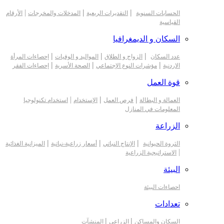
|
|
|
الحسابات السنوية
التقديرات الربعية
المدخلات والمخرجات
الأرقام
القياسية
السكان و الديمغرافيا
|
|
|
عدد السكان
الزواج و الطلاق
المواليد و الوفيات
إحصاءات المرأة
|
|
|
الاردنية
مؤشرات النوع الإجتماعي
الصحة الأسرية
إحصاءات الفقر
قوة العمل
|
|
|
العمالة و البطالة
فرص العمل
الإستخدام
استخدام تكنولوجيا
المعلومات في المنازل
الزراعة
|
|
|
الثروة الحيوانية
الإنتاج النباتي
أسعار زراعية-نباتية
الميزانية الغذائية
|
الاستراتيجية الزراعية
البيئة
احصاءات البيئة
تعدادات
|
|
السكان والمساكن
الزراعي
المنشآت