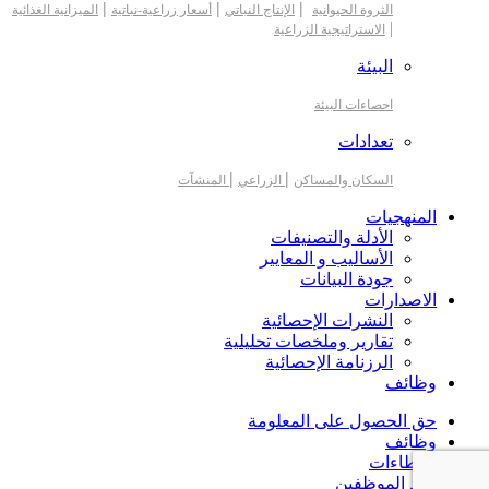
|
|
|
الثروة الحيوانية
الإنتاج النباتي
أسعار زراعية-نباتية
الميزانية الغذائية
|
الاستراتيجية الزراعية
البيئة
احصاءات البيئة
تعدادات
|
|
السكان والمساكن
الزراعي
المنشآت
المنهجيات
الأدلة والتصنيفات
الأساليب و المعايير
جودة البيانات
الاصدارات
النشرات الإحصائية
تقارير وملخصات تحليلية
الرزنامة الإحصائية
وظائف
حق الحصول على المعلومة
وظائف
العطاءات
بريد الموظفين