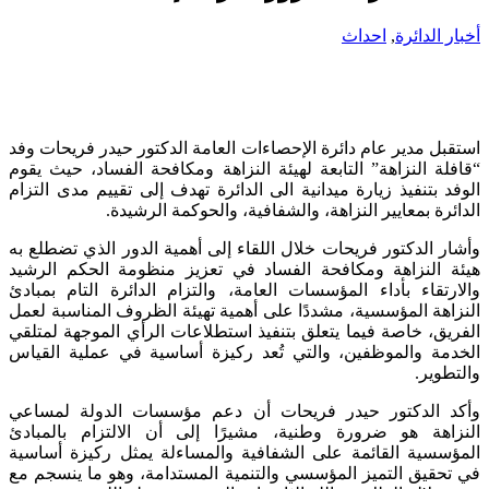
أخبار الدائرة
,
احداث
استقبل مدير عام دائرة الإحصاءات العامة الدكتور حيدر فريحات وفد
“قافلة النزاهة” التابعة لهيئة النزاهة ومكافحة الفساد، حيث يقوم
الوفد بتنفيذ زيارة ميدانية الى الدائرة تهدف إلى تقييم مدى التزام
الدائرة بمعايير النزاهة، والشفافية، والحوكمة الرشيدة.
وأشار الدكتور فريحات خلال اللقاء إلى أهمية الدور الذي تضطلع به
هيئة النزاهة ومكافحة الفساد في تعزيز منظومة الحكم الرشيد
والارتقاء بأداء المؤسسات العامة، والتزام الدائرة التام بمبادئ
النزاهة المؤسسية، مشددًا على أهمية تهيئة الظروف المناسبة لعمل
الفريق، خاصة فيما يتعلق بتنفيذ استطلاعات الرأي الموجهة لمتلقي
الخدمة والموظفين، والتي تُعد ركيزة أساسية في عملية القياس
والتطوير.
وأكد الدكتور حيدر فريحات أن دعم مؤسسات الدولة لمساعي
النزاهة هو ضرورة وطنية، مشيرًا إلى أن الالتزام بالمبادئ
المؤسسية القائمة على الشفافية والمساءلة يمثل ركيزة أساسية
في تحقيق التميز المؤسسي والتنمية المستدامة، وهو ما ينسجم مع