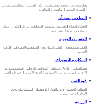
|
|
|
تجارة خارجية
نفقات ودخل الأسرة
الأمن الغذائي
الطاقة في المنازل
|
|
السياحة المحلية
القادمون و المغادرون
الصناعة والمنشآت
التجارة الداخلية
|
الصناعة
|
الخدمات
|
الانشاءات
|
البنوك
|
التأمين
|
النقل
والتخزين و البريد
|
رخص الابنية
الحسابات القومية
|
|
|
الحسابات السنوية
التقديرات الربعية
المدخلات والمخرجات
الأرقام
القياسية
السكان و الديمغرافيا
|
|
|
عدد السكان
الزواج و الطلاق
المواليد و الوفيات
إحصاءات المرأة
|
|
|
الاردنية
مؤشرات النوع الإجتماعي
الصحة الأسرية
إحصاءات الفقر
قوة العمل
|
|
|
العمالة و البطالة
فرص العمل
الإستخدام
استخدام تكنولوجيا
المعلومات في المنازل
الزراعة