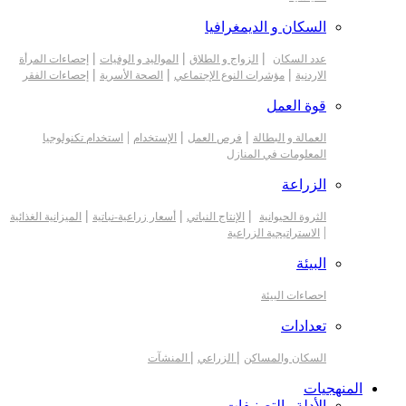
السكان و الديمغرافيا
|
|
|
عدد السكان
الزواج و الطلاق
المواليد و الوفيات
إحصاءات المرأة
|
|
|
الاردنية
مؤشرات النوع الإجتماعي
الصحة الأسرية
إحصاءات الفقر
قوة العمل
|
|
|
العمالة و البطالة
فرص العمل
الإستخدام
استخدام تكنولوجيا
المعلومات في المنازل
الزراعة
|
|
|
الثروة الحيوانية
الإنتاج النباتي
أسعار زراعية-نباتية
الميزانية الغذائية
|
الاستراتيجية الزراعية
البيئة
احصاءات البيئة
تعدادات
|
|
السكان والمساكن
الزراعي
المنشآت
المنهجيات
الأدلة والتصنيفات