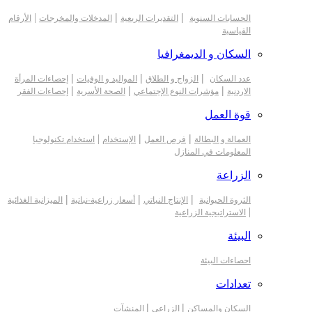
|
|
|
الحسابات السنوية
التقديرات الربعية
المدخلات والمخرجات
الأرقام
القياسية
السكان و الديمغرافيا
|
|
|
عدد السكان
الزواج و الطلاق
المواليد و الوفيات
إحصاءات المرأة
|
|
|
الاردنية
مؤشرات النوع الإجتماعي
الصحة الأسرية
إحصاءات الفقر
قوة العمل
|
|
|
العمالة و البطالة
فرص العمل
الإستخدام
استخدام تكنولوجيا
المعلومات في المنازل
الزراعة
|
|
|
الثروة الحيوانية
الإنتاج النباتي
أسعار زراعية-نباتية
الميزانية الغذائية
|
الاستراتيجية الزراعية
البيئة
احصاءات البيئة
تعدادات
|
|
السكان والمساكن
الزراعي
المنشآت