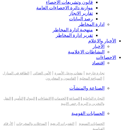
قانون وتشريعات الاحصاء
موازنة دائرة الاحصاءات العامة
تقارير الانجاز
رصد البيانات
ادارة المخاطر
منهجية ادارة المخاطر
تقرير ادارة المخاطر
الأخبار والاعلام
الأخبار
النشاطات الاعلامية
الاحصاءات
اقتصاد
|
|
|
تجارة خارجية
نفقات ودخل الأسرة
الأمن الغذائي
الطاقة في المنازل
|
|
السياحة المحلية
القادمون و المغادرون
الصناعة والمنشآت
التجارة الداخلية
|
الصناعة
|
الخدمات
|
الانشاءات
|
البنوك
|
التأمين
|
النقل
والتخزين و البريد
|
رخص الابنية
الحسابات القومية
|
|
|
الحسابات السنوية
التقديرات الربعية
المدخلات والمخرجات
الأرقام
القياسية