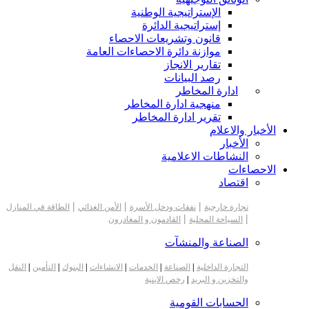
الإستراتيجية الوطنية
إستراتيجية الدائرة
قانون وتشريعات الاحصاء
موازنة دائرة الاحصاءات العامة
تقارير الانجاز
رصد البيانات
ادارة المخاطر
منهجية ادارة المخاطر
تقرير ادارة المخاطر
الأخبار والاعلام
الأخبار
النشاطات الاعلامية
الاحصاءات
اقتصاد
|
|
|
تجارة خارجية
نفقات ودخل الأسرة
الأمن الغذائي
الطاقة في المنازل
|
|
السياحة المحلية
القادمون و المغادرون
الصناعة والمنشآت
التجارة الداخلية
|
الصناعة
|
الخدمات
|
الانشاءات
|
البنوك
|
التأمين
|
النقل
والتخزين و البريد
|
رخص الابنية
الحسابات القومية