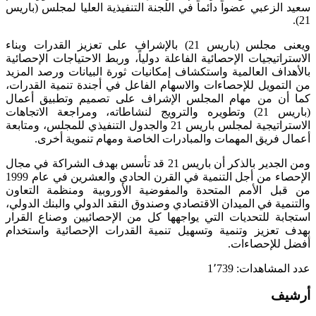
سعيد الزعبي عضواً دائماً في اللجنة التنفيذية العليا لمجلس (باريس
21).
ويعنى مجلس (باريس 21) بالإشراف على تعزيز القدرات وبناء
الاستراتيجيات الإحصائية الفاعلة دولياً، وربط الاحتياجات الإحصائية
بالأهداف العالمية واستكشاف إمكانيات ثورة البيانات ورصد المزيد
من التمويل للإحصاءات والاسهام الفاعل في أجندة تنمية القدرات،
كما أن من مهام المجلس الإشراف على تصميم وتطبيق أعمال
(باريس 21) وتطويره والترويج لنشاطاته، ومراجعة الاتجاهات
الاستراتيجية لمجلس باريس 21 والجدول التنفيذي للمجلس، ومتابعة
أعمال فريق المهمات والمبادرات الخاصة ومهام تنموية أخرى.
ومن الجدير بالذكر أن باريس 21 قد تأسس بهدف الشراكة في مجال
الإحصاء من أجل التنمية في القرن الحادي والعشرين في عام 1999
من قبل الأمم المتحدة والمفوضية الأوروبية ومنظمة التعاون
والتنمية في الميدان الاقتصادي وصندوق النقد الدولي والبنك الدولي،
استجابة للتحديات التي يواجهها كل من الإحصائيين وصناع القرار
بهدف تعزيز وتنمية وتسهيل تنمية القدرات الإحصائية واستخدام
أفضل للإحصاءات.
عدد المشاهدات:
1٬739
أرشيف