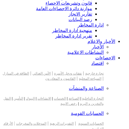
قانون وتشريعات الاحصاء
موازنة دائرة الاحصاءات العامة
تقارير الانجاز
رصد البيانات
ادارة المخاطر
منهجية ادارة المخاطر
تقرير ادارة المخاطر
الأخبار والاعلام
الأخبار
النشاطات الاعلامية
الاحصاءات
اقتصاد
|
|
|
تجارة خارجية
نفقات ودخل الأسرة
الأمن الغذائي
الطاقة في المنازل
|
|
السياحة المحلية
القادمون و المغادرون
الصناعة والمنشآت
التجارة الداخلية
|
الصناعة
|
الخدمات
|
الانشاءات
|
البنوك
|
التأمين
|
النقل
والتخزين و البريد
|
رخص الابنية
الحسابات القومية
|
|
|
الحسابات السنوية
التقديرات الربعية
المدخلات والمخرجات
الأرقام
القياسية