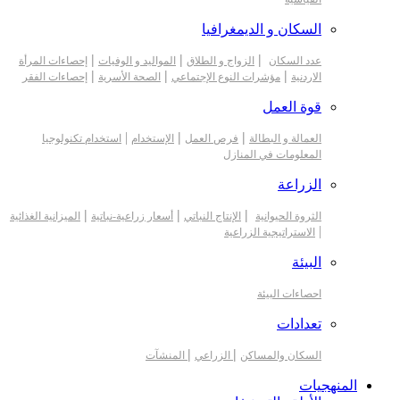
السكان و الديمغرافيا
|
|
|
عدد السكان
الزواج و الطلاق
المواليد و الوفيات
إحصاءات المرأة
|
|
|
الاردنية
مؤشرات النوع الإجتماعي
الصحة الأسرية
إحصاءات الفقر
قوة العمل
|
|
|
العمالة و البطالة
فرص العمل
الإستخدام
استخدام تكنولوجيا
المعلومات في المنازل
الزراعة
|
|
|
الثروة الحيوانية
الإنتاج النباتي
أسعار زراعية-نباتية
الميزانية الغذائية
|
الاستراتيجية الزراعية
البيئة
احصاءات البيئة
تعدادات
|
|
السكان والمساكن
الزراعي
المنشآت
المنهجيات