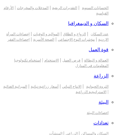
|
|
|
الحسابات السنوية
التقديرات الربعية
المدخلات والمخرجات
الأرقام
القياسية
السكان و الديمغرافيا
|
|
|
عدد السكان
الزواج و الطلاق
المواليد و الوفيات
إحصاءات المرأة
|
|
|
الاردنية
مؤشرات النوع الإجتماعي
الصحة الأسرية
إحصاءات الفقر
قوة العمل
|
|
|
العمالة و البطالة
فرص العمل
الإستخدام
استخدام تكنولوجيا
المعلومات في المنازل
الزراعة
|
|
|
الثروة الحيوانية
الإنتاج النباتي
أسعار زراعية-نباتية
الميزانية الغذائية
|
الاستراتيجية الزراعية
البيئة
احصاءات البيئة
تعدادات
|
|
السكان والمساكن
الزراعي
المنشآت