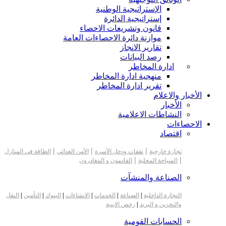
الإستراتيجية الوطنية
إستراتيجية الدائرة
قانون وتشريعات الاحصاء
موازنة دائرة الاحصاءات العامة
تقارير الانجاز
رصد البيانات
ادارة المخاطر
منهجية ادارة المخاطر
تقرير ادارة المخاطر
الأخبار والاعلام
الأخبار
النشاطات الاعلامية
الاحصاءات
اقتصاد
|
|
|
تجارة خارجية
نفقات ودخل الأسرة
الأمن الغذائي
الطاقة في المنازل
|
|
السياحة المحلية
القادمون و المغادرون
الصناعة والمنشآت
التجارة الداخلية
|
الصناعة
|
الخدمات
|
الانشاءات
|
البنوك
|
التأمين
|
النقل
والتخزين و البريد
|
رخص الابنية
الحسابات القومية