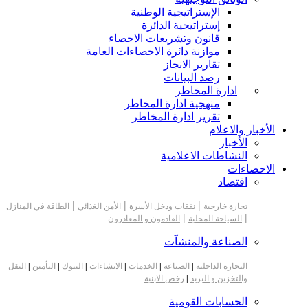
الإستراتيجية الوطنية
إستراتيجية الدائرة
قانون وتشريعات الاحصاء
موازنة دائرة الاحصاءات العامة
تقارير الانجاز
رصد البيانات
ادارة المخاطر
منهجية ادارة المخاطر
تقرير ادارة المخاطر
الأخبار والاعلام
الأخبار
النشاطات الاعلامية
الاحصاءات
اقتصاد
|
|
|
تجارة خارجية
نفقات ودخل الأسرة
الأمن الغذائي
الطاقة في المنازل
|
|
السياحة المحلية
القادمون و المغادرون
الصناعة والمنشآت
التجارة الداخلية
|
الصناعة
|
الخدمات
|
الانشاءات
|
البنوك
|
التأمين
|
النقل
والتخزين و البريد
|
رخص الابنية
الحسابات القومية