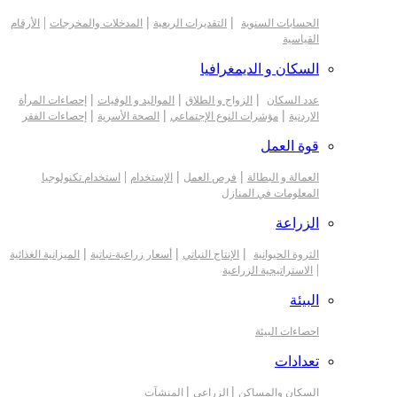
|
|
|
الحسابات السنوية
التقديرات الربعية
المدخلات والمخرجات
الأرقام
القياسية
السكان و الديمغرافيا
|
|
|
عدد السكان
الزواج و الطلاق
المواليد و الوفيات
إحصاءات المرأة
|
|
|
الاردنية
مؤشرات النوع الإجتماعي
الصحة الأسرية
إحصاءات الفقر
قوة العمل
|
|
|
العمالة و البطالة
فرص العمل
الإستخدام
استخدام تكنولوجيا
المعلومات في المنازل
الزراعة
|
|
|
الثروة الحيوانية
الإنتاج النباتي
أسعار زراعية-نباتية
الميزانية الغذائية
|
الاستراتيجية الزراعية
البيئة
احصاءات البيئة
تعدادات
|
|
السكان والمساكن
الزراعي
المنشآت