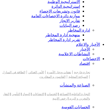
الإستراتيجية الوطنية
إستراتيجية الدائرة
قانون وتشريعات الاحصاء
موازنة دائرة الاحصاءات العامة
تقارير الانجاز
رصد البيانات
ادارة المخاطر
منهجية ادارة المخاطر
تقرير ادارة المخاطر
الأخبار والاعلام
الأخبار
النشاطات الاعلامية
الاحصاءات
اقتصاد
|
|
|
تجارة خارجية
نفقات ودخل الأسرة
الأمن الغذائي
الطاقة في المنازل
|
|
السياحة المحلية
القادمون و المغادرون
الصناعة والمنشآت
التجارة الداخلية
|
الصناعة
|
الخدمات
|
الانشاءات
|
البنوك
|
التأمين
|
النقل
والتخزين و البريد
|
رخص الابنية
الحسابات القومية