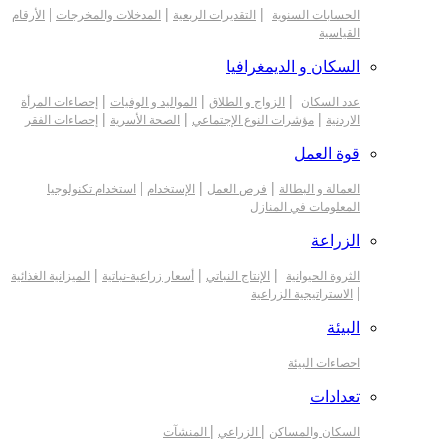
|
|
|
الحسابات السنوية
التقديرات الربعية
المدخلات والمخرجات
الأرقام
القياسية
السكان و الديمغرافيا
|
|
|
عدد السكان
الزواج و الطلاق
المواليد و الوفيات
إحصاءات المرأة
|
|
|
الاردنية
مؤشرات النوع الإجتماعي
الصحة الأسرية
إحصاءات الفقر
قوة العمل
|
|
|
العمالة و البطالة
فرص العمل
الإستخدام
استخدام تكنولوجيا
المعلومات في المنازل
الزراعة
|
|
|
الثروة الحيوانية
الإنتاج النباتي
أسعار زراعية-نباتية
الميزانية الغذائية
|
الاستراتيجية الزراعية
البيئة
احصاءات البيئة
تعدادات
|
|
السكان والمساكن
الزراعي
المنشآت