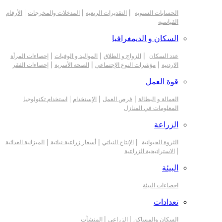
|
|
|
الحسابات السنوية
التقديرات الربعية
المدخلات والمخرجات
الأرقام
القياسية
السكان و الديمغرافيا
|
|
|
عدد السكان
الزواج و الطلاق
المواليد و الوفيات
إحصاءات المرأة
|
|
|
الاردنية
مؤشرات النوع الإجتماعي
الصحة الأسرية
إحصاءات الفقر
قوة العمل
|
|
|
العمالة و البطالة
فرص العمل
الإستخدام
استخدام تكنولوجيا
المعلومات في المنازل
الزراعة
|
|
|
الثروة الحيوانية
الإنتاج النباتي
أسعار زراعية-نباتية
الميزانية الغذائية
|
الاستراتيجية الزراعية
البيئة
احصاءات البيئة
تعدادات
|
|
السكان والمساكن
الزراعي
المنشآت