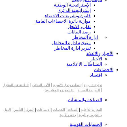
الإستراتيجية الوطنية
إستراتيجية الدائرة
قانون وتشريعات الاحصاء
موازنة دائرة الاحصاءات العامة
تقارير الانجاز
رصد البيانات
ادارة المخاطر
منهجية ادارة المخاطر
تقرير ادارة المخاطر
الأخبار والاعلام
الأخبار
النشاطات الاعلامية
الاحصاءات
اقتصاد
|
|
|
تجارة خارجية
نفقات ودخل الأسرة
الأمن الغذائي
الطاقة في المنازل
|
|
السياحة المحلية
القادمون و المغادرون
الصناعة والمنشآت
التجارة الداخلية
|
الصناعة
|
الخدمات
|
الانشاءات
|
البنوك
|
التأمين
|
النقل
والتخزين و البريد
|
رخص الابنية
الحسابات القومية