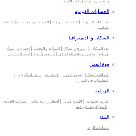
والتخزين و البريد
|
رخص الابنية
الحسابات القومية
|
|
|
الحسابات السنوية
التقديرات الربعية
المدخلات والمخرجات
الأرقام
القياسية
السكان و الديمغرافيا
|
|
|
عدد السكان
الزواج و الطلاق
المواليد و الوفيات
إحصاءات المرأة
|
|
|
الاردنية
مؤشرات النوع الإجتماعي
الصحة الأسرية
إحصاءات الفقر
قوة العمل
|
|
|
العمالة و البطالة
فرص العمل
الإستخدام
استخدام تكنولوجيا
المعلومات في المنازل
الزراعة
|
|
|
الثروة الحيوانية
الإنتاج النباتي
أسعار زراعية-نباتية
الميزانية الغذائية
|
الاستراتيجية الزراعية
البيئة
احصاءات البيئة