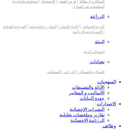
|
|
|
العمالة و البطالة
فرص العمل
الإستخدام
استخدام تكنولوجيا
المعلومات في المنازل
الزراعة
|
|
|
الثروة الحيوانية
الإنتاج النباتي
أسعار زراعية-نباتية
الميزانية الغذائية
|
الاستراتيجية الزراعية
البيئة
احصاءات البيئة
تعدادات
|
|
السكان والمساكن
الزراعي
المنشآت
المنهجيات
الأدلة والتصنيفات
الأساليب و المعايير
جودة البيانات
الاصدارات
النشرات الإحصائية
تقارير وملخصات تحليلية
الرزنامة الإحصائية
وظائف