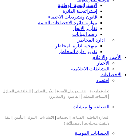
الإستراتيجية الوطنية
إستراتيجية الدائرة
قانون وتشريعات الاحصاء
موازنة دائرة الاحصاءات العامة
تقارير الانجاز
رصد البيانات
ادارة المخاطر
منهجية ادارة المخاطر
تقرير ادارة المخاطر
الأخبار والاعلام
الأخبار
النشاطات الاعلامية
الاحصاءات
اقتصاد
|
|
|
تجارة خارجية
نفقات ودخل الأسرة
الأمن الغذائي
الطاقة في المنازل
|
|
السياحة المحلية
القادمون و المغادرون
الصناعة والمنشآت
التجارة الداخلية
|
الصناعة
|
الخدمات
|
الانشاءات
|
البنوك
|
التأمين
|
النقل
والتخزين و البريد
|
رخص الابنية
الحسابات القومية