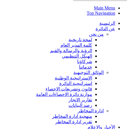
Main Menu
Top Navigation
الرئيسية
عن الدائرة
من نحن
لمحة تاريخية
كلمة المدير العام
الرؤية والرسالة والقيم
الهيكل التنظيمي
شركاؤنا
خدماتنا
الوثائق التوجيهية
الإستراتيجية الوطنية
إستراتيجية الدائرة
قانون وتشريعات الاحصاء
موازنة دائرة الاحصاءات العامة
تقارير الانجاز
رصد البيانات
ادارة المخاطر
منهجية ادارة المخاطر
تقرير ادارة المخاطر
الأخبار والاعلام