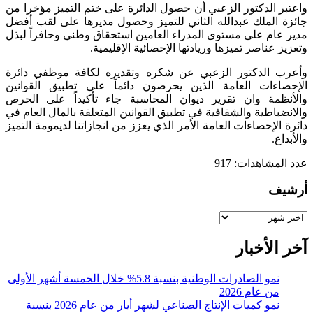
واعتبر الدكتور الزعبي أن حصول الدائرة على ختم التميز مؤخرا من
جائزة الملك عبدالله الثاني للتميز وحصول مديرها على لقب أفضل
مدير عام على مستوى المدراء العامين استحقاق وطني وحافزاً لبذل
وتعزيز عناصر تميزها وريادتها الإحصائية الإقليمية.
وأعرب الدكتور الزعبي عن شكره وتقديره لكافة موظفي دائرة
الإحصاءات العامة الذين يحرصون دائماً على تطبيق القوانين
والأنظمة وان تقرير ديوان المحاسبة جاء تأكيداً على الحرص
والانضباطية والشفافية في تطبيق القوانين المتعلقة بالمال العام في
دائرة الإحصاءات العامة الأمر الذي يعزز من انجازاتنا لديمومة التميز
والأبداع.
عدد المشاهدات:
917
أرشيف
أرشيف
آخر الأخبار
نمو الصادرات الوطنية بنسبة 5.8% خلال الخمسة أشهر الأولى
من عام 2026
نمو كميات الإنتاج الصناعي لشهر أيار من عام 2026 بنسبة