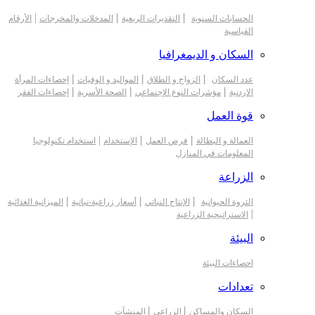
|
|
|
الحسابات السنوية
التقديرات الربعية
المدخلات والمخرجات
الأرقام
القياسية
السكان و الديمغرافيا
|
|
|
عدد السكان
الزواج و الطلاق
المواليد و الوفيات
إحصاءات المرأة
|
|
|
الاردنية
مؤشرات النوع الإجتماعي
الصحة الأسرية
إحصاءات الفقر
قوة العمل
|
|
|
العمالة و البطالة
فرص العمل
الإستخدام
استخدام تكنولوجيا
المعلومات في المنازل
الزراعة
|
|
|
الثروة الحيوانية
الإنتاج النباتي
أسعار زراعية-نباتية
الميزانية الغذائية
|
الاستراتيجية الزراعية
البيئة
احصاءات البيئة
تعدادات
|
|
السكان والمساكن
الزراعي
المنشآت