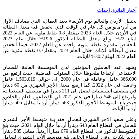
أخبار الدائرة
,
احداث
يحتفل الأردن والعالم يوم الأربعاء بعيد العمال، الذي يصادف الأول
من أيار/مايو من كل عام في الوقت الذي انخفض فيه معدل البطالة
في الأردن خلال العام 2023 بمقدار 0.8 نقاط مئوية عن العام 2022
ليبلغ 22%. وبلغ معدل البطالة للذكور 19.6% خلال عام 2023
بانخفاض مقداره نقطة مئوية واحدة عن العام 2022، فيما انخفض
معدل البطالة للإناث خلال العام 2023 بمقدار0.7 نقطة مئوية عن
العام 2022 ليبلغ 30.7% للإناث.
وشهد عدد العاملين المؤمنين لدى المؤسسة العامة للضمان
الاجتماعي ارتفاعا ملحوظا خلال السنوات الماضية، حيث ارتفع من
366,000 عامل وعاملة في عام 2000 إلى حوالي 1,503,019 عامل
وعاملة في عام 2022. كما ارتفع معدل الأجر الشهري من 60 ديناراً
في منتصف السبعينات ليصل إلى 211 ديناراً في منتصف التسعينات،
وليرتفع إلى 546 ديناراً في عام 2021 في القطاعين العام والخاص،
حيث بلغ المتوسط الأجور للذكور 563 ديناراً أردنياً مقابل 505 ديناراً
أردنياً للإناث.
وعلى صعيد الاجر الشهري للعمال، فقد بلغ متوسط الأجر الشهري
للعامل في القطاع العام 643 ديناراً أردنياً خلال العام 2021، حيث بلغ
المتوسط للذكور في القطاع العام 679 ديناراً أردنياً، مقابل 585 ديناراً
أردنياً للإناث. وفي القطاع الخاص بلغ متوسط الأجر الشهري للعامل