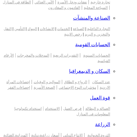
|
|
|
تجارة خارجية
نفقات ودخل الأسرة
الأمن الغذائي
الطاقة في المنازل
|
|
السياحة المحلية
القادمون و المغادرون
الصناعة والمنشآت
التجارة الداخلية
|
الصناعة
|
الخدمات
|
الانشاءات
|
البنوك
|
التأمين
|
النقل
والتخزين و البريد
|
رخص الابنية
الحسابات القومية
|
|
|
الحسابات السنوية
التقديرات الربعية
المدخلات والمخرجات
الأرقام
القياسية
السكان و الديمغرافيا
|
|
|
عدد السكان
الزواج و الطلاق
المواليد و الوفيات
إحصاءات المرأة
|
|
|
الاردنية
مؤشرات النوع الإجتماعي
الصحة الأسرية
إحصاءات الفقر
قوة العمل
|
|
|
العمالة و البطالة
فرص العمل
الإستخدام
استخدام تكنولوجيا
المعلومات في المنازل
الزراعة
|
|
|
الثروة الحيوانية
الإنتاج النباتي
أسعار زراعية-نباتية
الميزانية الغذائية