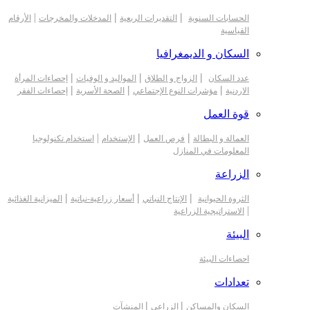
|
|
|
الحسابات السنوية
التقديرات الربعية
المدخلات والمخرجات
الأرقام
القياسية
السكان و الديمغرافيا
|
|
|
عدد السكان
الزواج و الطلاق
المواليد و الوفيات
إحصاءات المرأة
|
|
|
الاردنية
مؤشرات النوع الإجتماعي
الصحة الأسرية
إحصاءات الفقر
قوة العمل
|
|
|
العمالة و البطالة
فرص العمل
الإستخدام
استخدام تكنولوجيا
المعلومات في المنازل
الزراعة
|
|
|
الثروة الحيوانية
الإنتاج النباتي
أسعار زراعية-نباتية
الميزانية الغذائية
|
الاستراتيجية الزراعية
البيئة
احصاءات البيئة
تعدادات
|
|
السكان والمساكن
الزراعي
المنشآت