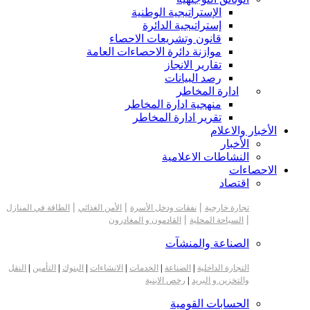
الإستراتيجية الوطنية
إستراتيجية الدائرة
قانون وتشريعات الاحصاء
موازنة دائرة الاحصاءات العامة
تقارير الانجاز
رصد البيانات
ادارة المخاطر
منهجية ادارة المخاطر
تقرير ادارة المخاطر
الأخبار والاعلام
الأخبار
النشاطات الاعلامية
الاحصاءات
اقتصاد
|
|
|
تجارة خارجية
نفقات ودخل الأسرة
الأمن الغذائي
الطاقة في المنازل
|
|
السياحة المحلية
القادمون و المغادرون
الصناعة والمنشآت
التجارة الداخلية
|
الصناعة
|
الخدمات
|
الانشاءات
|
البنوك
|
التأمين
|
النقل
والتخزين و البريد
|
رخص الابنية
الحسابات القومية