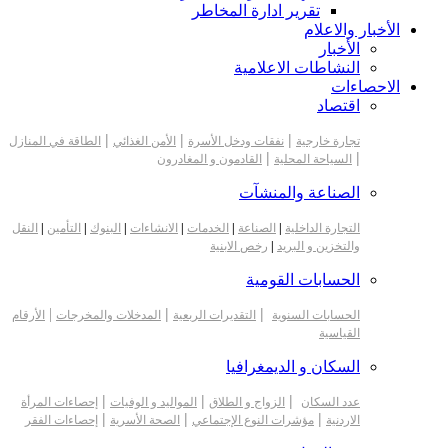
تقرير ادارة المخاطر
الأخبار والاعلام
الأخبار
النشاطات الاعلامية
الاحصاءات
اقتصاد
|
|
|
تجارة خارجية
نفقات ودخل الأسرة
الأمن الغذائي
الطاقة في المنازل
|
|
السياحة المحلية
القادمون و المغادرون
الصناعة والمنشآت
التجارة الداخلية
|
الصناعة
|
الخدمات
|
الانشاءات
|
البنوك
|
التأمين
|
النقل
والتخزين و البريد
|
رخص الابنية
الحسابات القومية
|
|
|
الحسابات السنوية
التقديرات الربعية
المدخلات والمخرجات
الأرقام
القياسية
السكان و الديمغرافيا
|
|
|
عدد السكان
الزواج و الطلاق
المواليد و الوفيات
إحصاءات المرأة
|
|
|
الاردنية
مؤشرات النوع الإجتماعي
الصحة الأسرية
إحصاءات الفقر