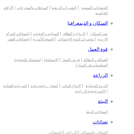
|
|
|
الحسابات السنوية
التقديرات الربعية
المدخلات والمخرجات
الأرقام
القياسية
السكان و الديمغرافيا
|
|
|
عدد السكان
الزواج و الطلاق
المواليد و الوفيات
إحصاءات المرأة
|
|
|
الاردنية
مؤشرات النوع الإجتماعي
الصحة الأسرية
إحصاءات الفقر
قوة العمل
|
|
|
العمالة و البطالة
فرص العمل
الإستخدام
استخدام تكنولوجيا
المعلومات في المنازل
الزراعة
|
|
|
الثروة الحيوانية
الإنتاج النباتي
أسعار زراعية-نباتية
الميزانية الغذائية
|
الاستراتيجية الزراعية
البيئة
احصاءات البيئة
تعدادات
|
|
السكان والمساكن
الزراعي
المنشآت