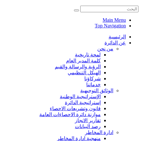
Main Menu
Top Navigation
الرئيسية
عن الدائرة
من نحن
لمحة تاريخية
كلمة المدير العام
الرؤية والرسالة والقيم
الهيكل التنظيمي
شركاؤنا
خدماتنا
الوثائق التوجيهية
الإستراتيجية الوطنية
إستراتيجية الدائرة
قانون وتشريعات الاحصاء
موازنة دائرة الاحصاءات العامة
تقارير الانجاز
رصد البيانات
ادارة المخاطر
منهجية ادارة المخاطر