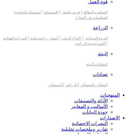
قوة العمل
|
|
|
العمالة و البطالة
فرص العمل
الإستخدام
استخدام تكنولوجيا
المعلومات في المنازل
الزراعة
|
|
|
الثروة الحيوانية
الإنتاج النباتي
أسعار زراعية-نباتية
الميزانية الغذائية
|
الاستراتيجية الزراعية
البيئة
احصاءات البيئة
تعدادات
|
|
السكان والمساكن
الزراعي
المنشآت
المنهجيات
الأدلة والتصنيفات
الأساليب و المعايير
جودة البيانات
الاصدارات
النشرات الإحصائية
تقارير وملخصات تحليلية