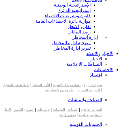
الإستراتيجية الوطنية
إستراتيجية الدائرة
قانون وتشريعات الاحصاء
موازنة دائرة الاحصاءات العامة
تقارير الانجاز
رصد البيانات
ادارة المخاطر
منهجية ادارة المخاطر
تقرير ادارة المخاطر
الأخبار والاعلام
الأخبار
النشاطات الاعلامية
الاحصاءات
اقتصاد
|
|
|
تجارة خارجية
نفقات ودخل الأسرة
الأمن الغذائي
الطاقة في المنازل
|
|
السياحة المحلية
القادمون و المغادرون
الصناعة والمنشآت
التجارة الداخلية
|
الصناعة
|
الخدمات
|
الانشاءات
|
البنوك
|
التأمين
|
النقل
والتخزين و البريد
|
رخص الابنية
الحسابات القومية