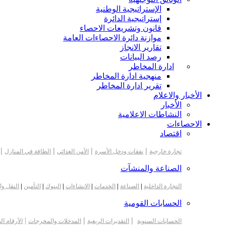
الإستراتيجية الوطنية
إستراتيجية الدائرة
قانون وتشريعات الاحصاء
موازنة دائرة الاحصاءات العامة
تقارير الانجاز
رصد البيانات
ادارة المخاطر
منهجية ادارة المخاطر
تقرير ادارة المخاطر
الأخبار والاعلام
الأخبار
النشاطات الاعلامية
الاحصاءات
اقتصاد
|
|
|
|
تجارة خارجية
نفقات ودخل الأسرة
الأمن الغذائي
الطاقة في المنازل
الصناعة والمنشآت
التجارة الداخلية
|
الصناعة
|
الخدمات
|
الانشاءات
|
البنوك
|
التأمين
|
النقل وا
الحسابات القومية
|
|
|
الحسابات السنوية
التقديرات الربعية
المدخلات والمخرجات
الأرقام ال