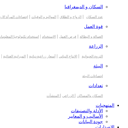
السكان و الديمغرافيا
|
|
|
عدد السكان
الزواج و الطلاق
المواليد و الوفيات
إحصاءات المرأة الارد
قوة العمل
|
|
|
العمالة و البطالة
فرص العمل
الإستخدام
استخدام تكنولوجيا المعلوما
الزراعة
|
|
|
|
الثروة الحيوانية
الإنتاج النباتي
أسعار زراعية-نباتية
الميزانية الغذائية
البيئة
احصاءات البيئة
تعدادات
|
|
السكان والمساكن
الزراعي
المنشآت
المنهجيات
الأدلة والتصنيفات
الأساليب و المعايير
جودة البيانات
الاصدارات