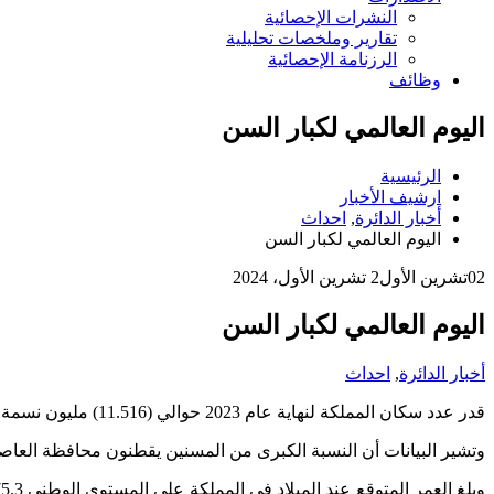
النشرات الإحصائية
تقارير وملخصات تحليلية
الرزنامة الإحصائية
وظائف
اليوم العالمي لكبار السن
الرئيسية
ارشيف الأخبار
أخبار الدائرة
,
احداث
اليوم العالمي لكبار السن
02
تشرين الأول
2 تشرين الأول، 2024
اليوم العالمي لكبار السن
أخبار الدائرة
,
احداث
قدر عدد سكان المملكة لنهاية عام 2023 حوالي (11.516) مليون نسمة شكل كبار السن منهم في العمر 60 سنة فأكثر ما نسبته 5.4 % كانت النسبة بين الذكور 5.2% مقابل 5.7 % بين الإناث.
وتشير البيانات أن النسبة الكبرى من المسنين يقطنون محافظة العاصمة بنسبة بلغت 47.6% وبفارق كبير عن المحافظة التي تليها محافظة إربد اذ بلغت النسبة 17.6%، و