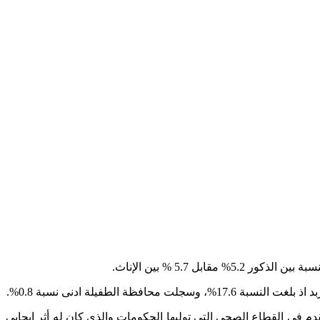
 سنة، (77.0 سنة للإناث مقابل73.8 سنة للذكور)، وهذا يعكس مدى التقدم في القطاع الصحي التي توليها الحكومات والذي كان له أثر ايجابي