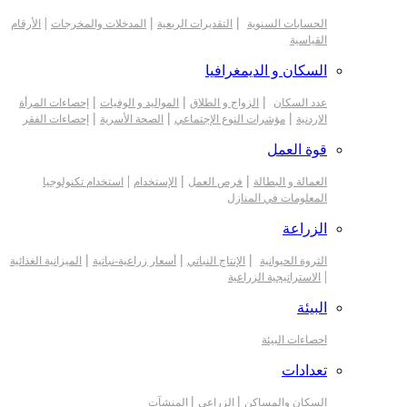
|
|
|
الحسابات السنوية
التقديرات الربعية
المدخلات والمخرجات
الأرقام
القياسية
السكان و الديمغرافيا
|
|
|
عدد السكان
الزواج و الطلاق
المواليد و الوفيات
إحصاءات المرأة
|
|
|
الاردنية
مؤشرات النوع الإجتماعي
الصحة الأسرية
إحصاءات الفقر
قوة العمل
|
|
|
العمالة و البطالة
فرص العمل
الإستخدام
استخدام تكنولوجيا
المعلومات في المنازل
الزراعة
|
|
|
الثروة الحيوانية
الإنتاج النباتي
أسعار زراعية-نباتية
الميزانية الغذائية
|
الاستراتيجية الزراعية
البيئة
احصاءات البيئة
تعدادات
|
|
السكان والمساكن
الزراعي
المنشآت