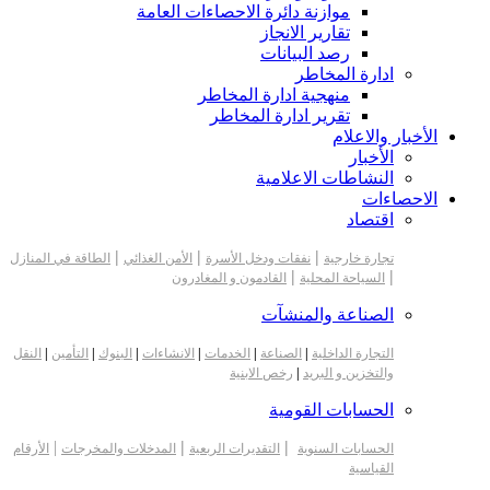
موازنة دائرة الاحصاءات العامة
تقارير الانجاز
رصد البيانات
ادارة المخاطر
منهجية ادارة المخاطر
تقرير ادارة المخاطر
الأخبار والاعلام
الأخبار
النشاطات الاعلامية
الاحصاءات
اقتصاد
|
|
|
تجارة خارجية
نفقات ودخل الأسرة
الأمن الغذائي
الطاقة في المنازل
|
|
السياحة المحلية
القادمون و المغادرون
الصناعة والمنشآت
التجارة الداخلية
|
الصناعة
|
الخدمات
|
الانشاءات
|
البنوك
|
التأمين
|
النقل
والتخزين و البريد
|
رخص الابنية
الحسابات القومية
|
|
|
الحسابات السنوية
التقديرات الربعية
المدخلات والمخرجات
الأرقام
القياسية