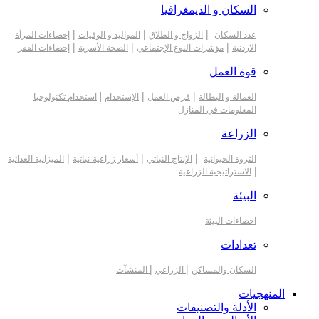
السكان و الديمغرافيا
|
|
|
عدد السكان
الزواج و الطلاق
المواليد و الوفيات
إحصاءات المرأة
|
|
|
الاردنية
مؤشرات النوع الإجتماعي
الصحة الأسرية
إحصاءات الفقر
قوة العمل
|
|
|
العمالة و البطالة
فرص العمل
الإستخدام
استخدام تكنولوجيا
المعلومات في المنازل
الزراعة
|
|
|
الثروة الحيوانية
الإنتاج النباتي
أسعار زراعية-نباتية
الميزانية الغذائية
|
الاستراتيجية الزراعية
البيئة
احصاءات البيئة
تعدادات
|
|
السكان والمساكن
الزراعي
المنشآت
المنهجيات
الأدلة والتصنيفات