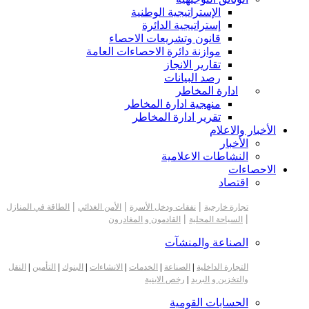
الإستراتيجية الوطنية
إستراتيجية الدائرة
قانون وتشريعات الاحصاء
موازنة دائرة الاحصاءات العامة
تقارير الانجاز
رصد البيانات
ادارة المخاطر
منهجية ادارة المخاطر
تقرير ادارة المخاطر
الأخبار والاعلام
الأخبار
النشاطات الاعلامية
الاحصاءات
اقتصاد
|
|
|
تجارة خارجية
نفقات ودخل الأسرة
الأمن الغذائي
الطاقة في المنازل
|
|
السياحة المحلية
القادمون و المغادرون
الصناعة والمنشآت
التجارة الداخلية
|
الصناعة
|
الخدمات
|
الانشاءات
|
البنوك
|
التأمين
|
النقل
والتخزين و البريد
|
رخص الابنية
الحسابات القومية