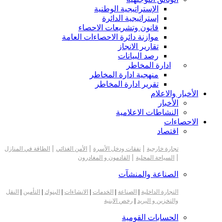
الإستراتيجية الوطنية
إستراتيجية الدائرة
قانون وتشريعات الاحصاء
موازنة دائرة الاحصاءات العامة
تقارير الانجاز
رصد البيانات
ادارة المخاطر
منهجية ادارة المخاطر
تقرير ادارة المخاطر
الأخبار والاعلام
الأخبار
النشاطات الاعلامية
الاحصاءات
اقتصاد
|
|
|
تجارة خارجية
نفقات ودخل الأسرة
الأمن الغذائي
الطاقة في المنازل
|
|
السياحة المحلية
القادمون و المغادرون
الصناعة والمنشآت
التجارة الداخلية
|
الصناعة
|
الخدمات
|
الانشاءات
|
البنوك
|
التأمين
|
النقل
والتخزين و البريد
|
رخص الابنية
الحسابات القومية