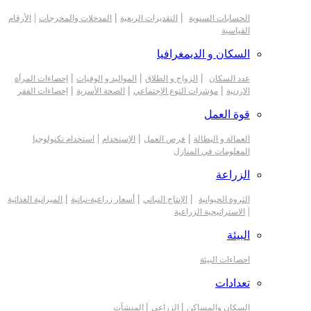
|
|
|
الحسابات السنوية
التقديرات الربعية
المدخلات والمخرجات
الأرقام
القياسية
السكان و الديمغرافيا
|
|
|
عدد السكان
الزواج و الطلاق
المواليد و الوفيات
إحصاءات المرأة
|
|
|
الاردنية
مؤشرات النوع الإجتماعي
الصحة الأسرية
إحصاءات الفقر
قوة العمل
|
|
|
العمالة و البطالة
فرص العمل
الإستخدام
استخدام تكنولوجيا
المعلومات في المنازل
الزراعة
|
|
|
الثروة الحيوانية
الإنتاج النباتي
أسعار زراعية-نباتية
الميزانية الغذائية
|
الاستراتيجية الزراعية
البيئة
احصاءات البيئة
تعدادات
|
|
السكان والمساكن
الزراعي
المنشآت