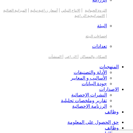
|
|
|
الثروة الحيوانية
الإنتاج النباتي
أسعار زراعية-نباتية
الميزانية الغذائية
|
الاستراتيجية الزراعية
البيئة
احصاءات البيئة
تعدادات
|
|
السكان والمساكن
الزراعي
المنشآت
المنهجيات
الأدلة والتصنيفات
الأساليب و المعايير
جودة البيانات
الاصدارات
النشرات الإحصائية
تقارير وملخصات تحليلية
الرزنامة الإحصائية
وظائف
حق الحصول على المعلومة
وظائف