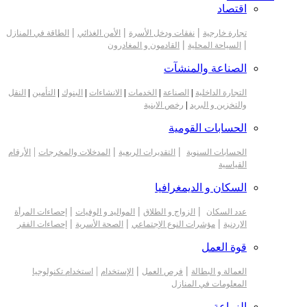
اقتصاد
|
|
|
تجارة خارجية
نفقات ودخل الأسرة
الأمن الغذائي
الطاقة في المنازل
|
|
السياحة المحلية
القادمون و المغادرون
الصناعة والمنشآت
التجارة الداخلية
|
الصناعة
|
الخدمات
|
الانشاءات
|
البنوك
|
التأمين
|
النقل
والتخزين و البريد
|
رخص الابنية
الحسابات القومية
|
|
|
الحسابات السنوية
التقديرات الربعية
المدخلات والمخرجات
الأرقام
القياسية
السكان و الديمغرافيا
|
|
|
عدد السكان
الزواج و الطلاق
المواليد و الوفيات
إحصاءات المرأة
|
|
|
الاردنية
مؤشرات النوع الإجتماعي
الصحة الأسرية
إحصاءات الفقر
قوة العمل
|
|
|
العمالة و البطالة
فرص العمل
الإستخدام
استخدام تكنولوجيا
المعلومات في المنازل
الزراعة