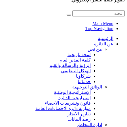
Main Menu
Top Navigation
الرئيسية
عن الدائرة
من نحن
لمحة تاريخية
كلمة المدير العام
الرؤية والرسالة والقيم
الهيكل التنظيمي
شركاؤنا
خدماتنا
الوثائق التوجيهية
الإستراتيجية الوطنية
إستراتيجية الدائرة
قانون وتشريعات الاحصاء
موازنة دائرة الاحصاءات العامة
تقارير الانجاز
رصد البيانات
ادارة المخاطر