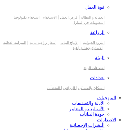
قوة العمل
|
|
|
العمالة و البطالة
فرص العمل
الإستخدام
استخدام تكنولوجيا
المعلومات في المنازل
الزراعة
|
|
|
الثروة الحيوانية
الإنتاج النباتي
أسعار زراعية-نباتية
الميزانية الغذائية
|
الاستراتيجية الزراعية
البيئة
احصاءات البيئة
تعدادات
|
|
السكان والمساكن
الزراعي
المنشآت
المنهجيات
الأدلة والتصنيفات
الأساليب و المعايير
جودة البيانات
الاصدارات
النشرات الإحصائية