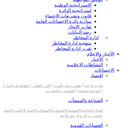
الإستراتيجية الوطنية
إستراتيجية الدائرة
قانون وتشريعات الاحصاء
موازنة دائرة الاحصاءات العامة
تقارير الانجاز
رصد البيانات
ادارة المخاطر
منهجية ادارة المخاطر
تقرير ادارة المخاطر
الأخبار والاعلام
الأخبار
النشاطات الاعلامية
الاحصاءات
اقتصاد
|
|
|
تجارة خارجية
نفقات ودخل الأسرة
الأمن الغذائي
الطاقة في المنازل
|
|
السياحة المحلية
القادمون و المغادرون
الصناعة والمنشآت
التجارة الداخلية
|
الصناعة
|
الخدمات
|
الانشاءات
|
البنوك
|
التأمين
|
النقل
والتخزين و البريد
|
رخص الابنية
الحسابات القومية