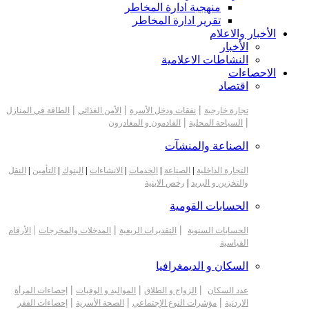
منهجية ادارة المخاطر
تقرير ادارة المخاطر
الأخبار والاعلام
الأخبار
النشاطات الاعلامية
الاحصاءات
اقتصاد
|
|
|
تجارة خارجية
نفقات ودخل الأسرة
الأمن الغذائي
الطاقة في المنازل
|
|
السياحة المحلية
القادمون و المغادرون
الصناعة والمنشآت
التجارة الداخلية
|
الصناعة
|
الخدمات
|
الانشاءات
|
البنوك
|
التأمين
|
النقل
والتخزين و البريد
|
رخص الابنية
الحسابات القومية
|
|
|
الحسابات السنوية
التقديرات الربعية
المدخلات والمخرجات
الأرقام
القياسية
السكان و الديمغرافيا
|
|
|
عدد السكان
الزواج و الطلاق
المواليد و الوفيات
إحصاءات المرأة
|
|
|
الاردنية
مؤشرات النوع الإجتماعي
الصحة الأسرية
إحصاءات الفقر