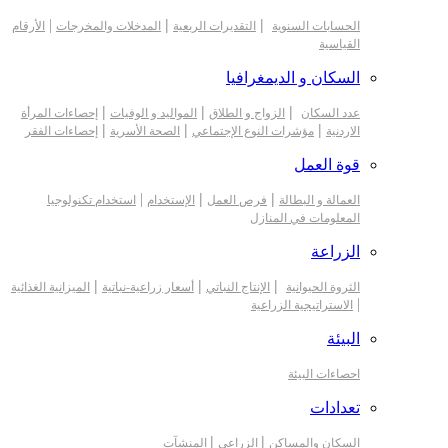
|
|
|
الحسابات السنوية
التقديرات الربعية
المدخلات والمخرجات
الأرقام
القياسية
السكان و الديمغرافيا
|
|
|
عدد السكان
الزواج و الطلاق
المواليد و الوفيات
إحصاءات المرأة
|
|
|
الاردنية
مؤشرات النوع الإجتماعي
الصحة الأسرية
إحصاءات الفقر
قوة العمل
|
|
|
العمالة و البطالة
فرص العمل
الإستخدام
استخدام تكنولوجيا
المعلومات في المنازل
الزراعة
|
|
|
الثروة الحيوانية
الإنتاج النباتي
أسعار زراعية-نباتية
الميزانية الغذائية
|
الاستراتيجية الزراعية
البيئة
احصاءات البيئة
تعدادات
|
|
السكان والمساكن
الزراعي
المنشآت