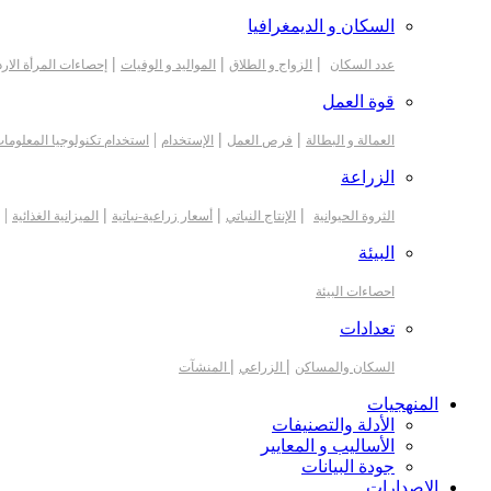
السكان و الديمغرافيا
|
|
|
عدد السكان
الزواج و الطلاق
المواليد و الوفيات
إحصاءات المرأة الارد
قوة العمل
|
|
|
العمالة و البطالة
فرص العمل
الإستخدام
استخدام تكنولوجيا المعلوما
الزراعة
|
|
|
|
الثروة الحيوانية
الإنتاج النباتي
أسعار زراعية-نباتية
الميزانية الغذائية
البيئة
احصاءات البيئة
تعدادات
|
|
السكان والمساكن
الزراعي
المنشآت
المنهجيات
الأدلة والتصنيفات
الأساليب و المعايير
جودة البيانات
الاصدارات