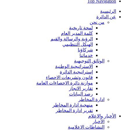
Top Navigation
الرئيسية
عن الدائرة
من نحن
لمحة تاريخية
كلمة المدير العام
الرؤية والرسالة والقيم
الهيكل التنظيمي
شركاؤنا
خدماتنا
الوثائق التوجيهية
الإستراتيجية الوطنية
إستراتيجية الدائرة
قانون وتشريعات الاحصاء
موازنة دائرة الاحصاءات العامة
تقارير الانجاز
رصد البيانات
ادارة المخاطر
منهجية ادارة المخاطر
تقرير ادارة المخاطر
الأخبار والاعلام
الأخبار
النشاطات الاعلامية