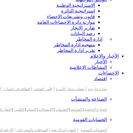
الإستراتيجية الوطنية
إستراتيجية الدائرة
قانون وتشريعات الاحصاء
موازنة دائرة الاحصاءات العامة
تقارير الانجاز
رصد البيانات
ادارة المخاطر
منهجية ادارة المخاطر
تقرير ادارة المخاطر
الأخبار والاعلام
الأخبار
النشاطات الاعلامية
الاحصاءات
اقتصاد
|
|
|
|
تجارة خارجية
نفقات ودخل الأسرة
الأمن الغذائي
الطاقة في المنازل
الصناعة والمنشآت
التجارة الداخلية
|
الصناعة
|
الخدمات
|
الانشاءات
|
البنوك
|
التأمين
|
النقل وا
الحسابات القومية
|
|
|
الحسابات السنوية
التقديرات الربعية
المدخلات والمخرجات
الأرقام ال