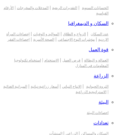
|
|
|
الحسابات السنوية
التقديرات الربعية
المدخلات والمخرجات
الأرقام
القياسية
السكان و الديمغرافيا
|
|
|
عدد السكان
الزواج و الطلاق
المواليد و الوفيات
إحصاءات المرأة
|
|
|
الاردنية
مؤشرات النوع الإجتماعي
الصحة الأسرية
إحصاءات الفقر
قوة العمل
|
|
|
العمالة و البطالة
فرص العمل
الإستخدام
استخدام تكنولوجيا
المعلومات في المنازل
الزراعة
|
|
|
الثروة الحيوانية
الإنتاج النباتي
أسعار زراعية-نباتية
الميزانية الغذائية
|
الاستراتيجية الزراعية
البيئة
احصاءات البيئة
تعدادات
|
|
السكان والمساكن
الزراعي
المنشآت