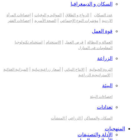
السكان و الديمغرافيا
|
|
|
عدد السكان
الزواج و الطلاق
المواليد و الوفيات
إحصاءات المرأة
|
|
|
الاردنية
مؤشرات النوع الإجتماعي
الصحة الأسرية
إحصاءات الفقر
قوة العمل
|
|
|
العمالة و البطالة
فرص العمل
الإستخدام
استخدام تكنولوجيا
المعلومات في المنازل
الزراعة
|
|
|
الثروة الحيوانية
الإنتاج النباتي
أسعار زراعية-نباتية
الميزانية الغذائية
|
الاستراتيجية الزراعية
البيئة
احصاءات البيئة
تعدادات
|
|
السكان والمساكن
الزراعي
المنشآت
المنهجيات
الأدلة والتصنيفات