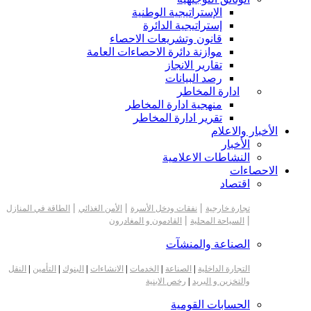
الإستراتيجية الوطنية
إستراتيجية الدائرة
قانون وتشريعات الاحصاء
موازنة دائرة الاحصاءات العامة
تقارير الانجاز
رصد البيانات
ادارة المخاطر
منهجية ادارة المخاطر
تقرير ادارة المخاطر
الأخبار والاعلام
الأخبار
النشاطات الاعلامية
الاحصاءات
اقتصاد
|
|
|
تجارة خارجية
نفقات ودخل الأسرة
الأمن الغذائي
الطاقة في المنازل
|
|
السياحة المحلية
القادمون و المغادرون
الصناعة والمنشآت
التجارة الداخلية
|
الصناعة
|
الخدمات
|
الانشاءات
|
البنوك
|
التأمين
|
النقل
والتخزين و البريد
|
رخص الابنية
الحسابات القومية