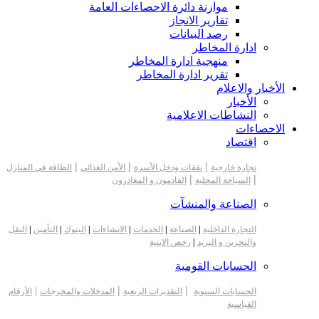
موازنة دائرة الاحصاءات العامة
تقارير الانجاز
رصد البيانات
ادارة المخاطر
منهجية ادارة المخاطر
تقرير ادارة المخاطر
الأخبار والاعلام
الأخبار
النشاطات الاعلامية
الاحصاءات
اقتصاد
|
|
|
تجارة خارجية
نفقات ودخل الأسرة
الأمن الغذائي
الطاقة في المنازل
|
|
السياحة المحلية
القادمون و المغادرون
الصناعة والمنشآت
التجارة الداخلية
|
الصناعة
|
الخدمات
|
الانشاءات
|
البنوك
|
التأمين
|
النقل
والتخزين و البريد
|
رخص الابنية
الحسابات القومية
|
|
|
الحسابات السنوية
التقديرات الربعية
المدخلات والمخرجات
الأرقام
القياسية