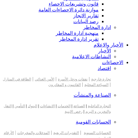
قانون وتشريعات الاحصاء
موازنة دائرة الاحصاءات العامة
تقارير الانجاز
رصد البيانات
ادارة المخاطر
منهجية ادارة المخاطر
تقرير ادارة المخاطر
الأخبار والاعلام
الأخبار
النشاطات الاعلامية
الاحصاءات
اقتصاد
|
|
|
تجارة خارجية
نفقات ودخل الأسرة
الأمن الغذائي
الطاقة في المنازل
|
|
السياحة المحلية
القادمون و المغادرون
الصناعة والمنشآت
التجارة الداخلية
|
الصناعة
|
الخدمات
|
الانشاءات
|
البنوك
|
التأمين
|
النقل
والتخزين و البريد
|
رخص الابنية
الحسابات القومية
|
|
|
الحسابات السنوية
التقديرات الربعية
المدخلات والمخرجات
الأرقام