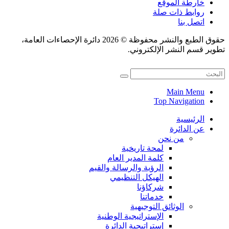
خارطة الموقع
روابط ذات صلة
اتصل بنا
حقوق الطبع والنشر محفوظة © 2026 دائرة الإحصاءات العامة،
تطوير قسم النشر الإلكتروني.
Main Menu
Top Navigation
الرئيسية
عن الدائرة
من نحن
لمحة تاريخية
كلمة المدير العام
الرؤية والرسالة والقيم
الهيكل التنظيمي
شركاؤنا
خدماتنا
الوثائق التوجيهية
الإستراتيجية الوطنية
إستراتيجية الدائرة