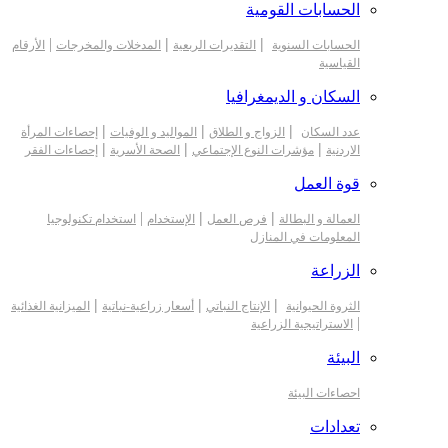
الحسابات القومية
|
|
|
الحسابات السنوية
التقديرات الربعية
المدخلات والمخرجات
الأرقام
القياسية
السكان و الديمغرافيا
|
|
|
عدد السكان
الزواج و الطلاق
المواليد و الوفيات
إحصاءات المرأة
|
|
|
الاردنية
مؤشرات النوع الإجتماعي
الصحة الأسرية
إحصاءات الفقر
قوة العمل
|
|
|
العمالة و البطالة
فرص العمل
الإستخدام
استخدام تكنولوجيا
المعلومات في المنازل
الزراعة
|
|
|
الثروة الحيوانية
الإنتاج النباتي
أسعار زراعية-نباتية
الميزانية الغذائية
|
الاستراتيجية الزراعية
البيئة
احصاءات البيئة
تعدادات