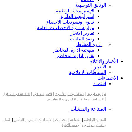
الوثائق التوجيهية
الإستراتيجية الوطنية
إستراتيجية الدائرة
قانون وتشريعات الاحصاء
موازنة دائرة الاحصاءات العامة
تقارير الانجاز
رصد البيانات
ادارة المخاطر
منهجية ادارة المخاطر
تقرير ادارة المخاطر
الأخبار والاعلام
الأخبار
النشاطات الاعلامية
الاحصاءات
اقتصاد
|
|
|
تجارة خارجية
نفقات ودخل الأسرة
الأمن الغذائي
الطاقة في المنازل
|
|
السياحة المحلية
القادمون و المغادرون
الصناعة والمنشآت
التجارة الداخلية
|
الصناعة
|
الخدمات
|
الانشاءات
|
البنوك
|
التأمين
|
النقل
والتخزين و البريد
|
رخص الابنية