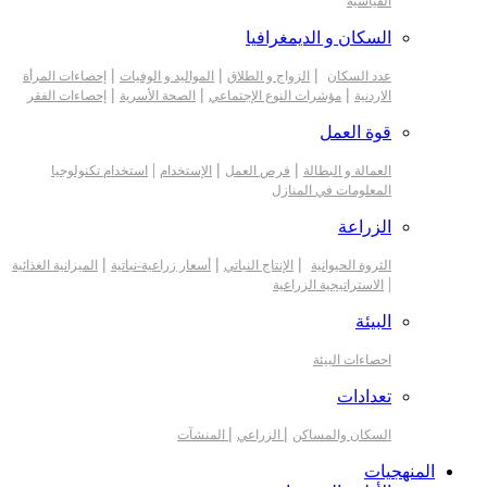
القياسية
السكان و الديمغرافيا
|
|
|
عدد السكان
الزواج و الطلاق
المواليد و الوفيات
إحصاءات المرأة
|
|
|
الاردنية
مؤشرات النوع الإجتماعي
الصحة الأسرية
إحصاءات الفقر
قوة العمل
|
|
|
العمالة و البطالة
فرص العمل
الإستخدام
استخدام تكنولوجيا
المعلومات في المنازل
الزراعة
|
|
|
الثروة الحيوانية
الإنتاج النباتي
أسعار زراعية-نباتية
الميزانية الغذائية
|
الاستراتيجية الزراعية
البيئة
احصاءات البيئة
تعدادات
|
|
السكان والمساكن
الزراعي
المنشآت
المنهجيات