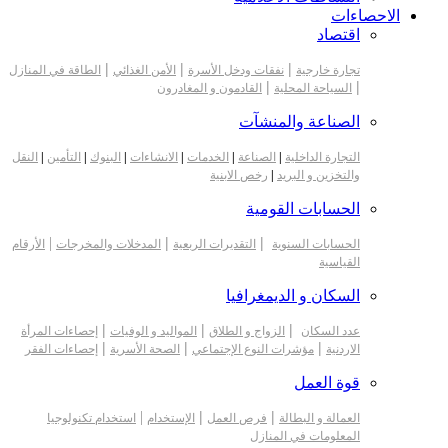
الاحصاءات
اقتصاد
|
|
|
تجارة خارجية
نفقات ودخل الأسرة
الأمن الغذائي
الطاقة في المنازل
|
|
السياحة المحلية
القادمون و المغادرون
الصناعة والمنشآت
التجارة الداخلية
|
الصناعة
|
الخدمات
|
الانشاءات
|
البنوك
|
التأمين
|
النقل
والتخزين و البريد
|
رخص الابنية
الحسابات القومية
|
|
|
الحسابات السنوية
التقديرات الربعية
المدخلات والمخرجات
الأرقام
القياسية
السكان و الديمغرافيا
|
|
|
عدد السكان
الزواج و الطلاق
المواليد و الوفيات
إحصاءات المرأة
|
|
|
الاردنية
مؤشرات النوع الإجتماعي
الصحة الأسرية
إحصاءات الفقر
قوة العمل
|
|
|
العمالة و البطالة
فرص العمل
الإستخدام
استخدام تكنولوجيا
المعلومات في المنازل