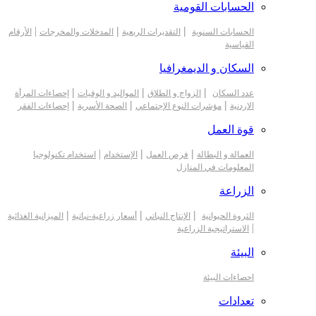
الحسابات القومية
|
|
|
الحسابات السنوية
التقديرات الربعية
المدخلات والمخرجات
الأرقام
القياسية
السكان و الديمغرافيا
|
|
|
عدد السكان
الزواج و الطلاق
المواليد و الوفيات
إحصاءات المرأة
|
|
|
الاردنية
مؤشرات النوع الإجتماعي
الصحة الأسرية
إحصاءات الفقر
قوة العمل
|
|
|
العمالة و البطالة
فرص العمل
الإستخدام
استخدام تكنولوجيا
المعلومات في المنازل
الزراعة
|
|
|
الثروة الحيوانية
الإنتاج النباتي
أسعار زراعية-نباتية
الميزانية الغذائية
|
الاستراتيجية الزراعية
البيئة
احصاءات البيئة
تعدادات