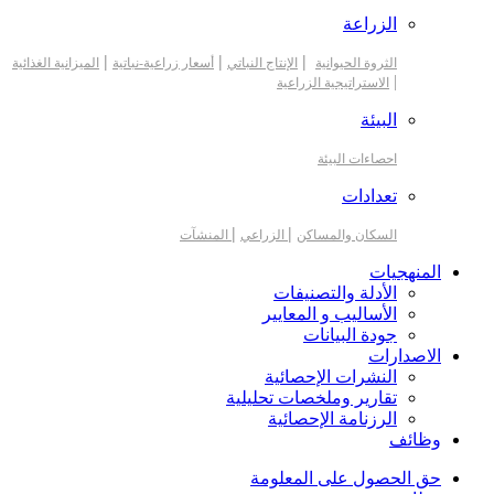
الزراعة
|
|
|
الثروة الحيوانية
الإنتاج النباتي
أسعار زراعية-نباتية
الميزانية الغذائية
|
الاستراتيجية الزراعية
البيئة
احصاءات البيئة
تعدادات
|
|
السكان والمساكن
الزراعي
المنشآت
المنهجيات
الأدلة والتصنيفات
الأساليب و المعايير
جودة البيانات
الاصدارات
النشرات الإحصائية
تقارير وملخصات تحليلية
الرزنامة الإحصائية
وظائف
حق الحصول على المعلومة