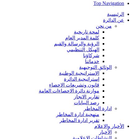
Top Navigation
الرئيسية
عن الدائرة
من نحن
لمحة تاريخية
كلمة المدير العام
الرؤية والرسالة والقيم
الهيكل التنظيمي
شركاؤنا
خدماتنا
الوثائق التوجيهية
الإستراتيجية الوطنية
إستراتيجية الدائرة
قانون وتشريعات الاحصاء
موازنة دائرة الاحصاءات العامة
تقارير الانجاز
رصد البيانات
ادارة المخاطر
منهجية ادارة المخاطر
تقرير ادارة المخاطر
الأخبار والاعلام
الأخبار
النشاطات الاعلامية