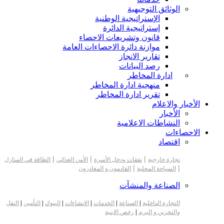
الوثائق التوجيهية
الإستراتيجية الوطنية
إستراتيجية الدائرة
قانون وتشريعات الاحصاء
موازنة دائرة الاحصاءات العامة
تقارير الانجاز
رصد البيانات
ادارة المخاطر
منهجية ادارة المخاطر
تقرير ادارة المخاطر
الأخبار والاعلام
الأخبار
النشاطات الاعلامية
الاحصاءات
اقتصاد
|
|
|
تجارة خارجية
نفقات ودخل الأسرة
الأمن الغذائي
الطاقة في المنازل
|
|
السياحة المحلية
القادمون و المغادرون
الصناعة والمنشآت
التجارة الداخلية
|
الصناعة
|
الخدمات
|
الانشاءات
|
البنوك
|
التأمين
|
النقل
والتخزين و البريد
|
رخص الابنية