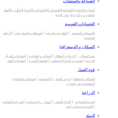
الصناعة والمنشآت
التجارة الداخلية
|
الصناعة
|
الخدمات
|
الانشاءات
|
البنوك
|
التأمين
|
النقل
والتخزين و البريد
|
رخص الابنية
الحسابات القومية
|
|
|
الحسابات السنوية
التقديرات الربعية
المدخلات والمخرجات
الأرقام
القياسية
السكان و الديمغرافيا
|
|
|
عدد السكان
الزواج و الطلاق
المواليد و الوفيات
إحصاءات المرأة
|
|
|
الاردنية
مؤشرات النوع الإجتماعي
الصحة الأسرية
إحصاءات الفقر
قوة العمل
|
|
|
العمالة و البطالة
فرص العمل
الإستخدام
استخدام تكنولوجيا
المعلومات في المنازل
الزراعة
|
|
|
الثروة الحيوانية
الإنتاج النباتي
أسعار زراعية-نباتية
الميزانية الغذائية
|
الاستراتيجية الزراعية
البيئة