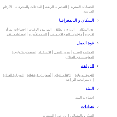
|
|
|
الحسابات السنوية
التقديرات الربعية
المدخلات والمخرجات
الأرقام
القياسية
السكان و الديمغرافيا
|
|
|
عدد السكان
الزواج و الطلاق
المواليد و الوفيات
إحصاءات المرأة
|
|
|
الاردنية
مؤشرات النوع الإجتماعي
الصحة الأسرية
إحصاءات الفقر
قوة العمل
|
|
|
العمالة و البطالة
فرص العمل
الإستخدام
استخدام تكنولوجيا
المعلومات في المنازل
الزراعة
|
|
|
الثروة الحيوانية
الإنتاج النباتي
أسعار زراعية-نباتية
الميزانية الغذائية
|
الاستراتيجية الزراعية
البيئة
احصاءات البيئة
تعدادات
|
|
السكان والمساكن
الزراعي
المنشآت