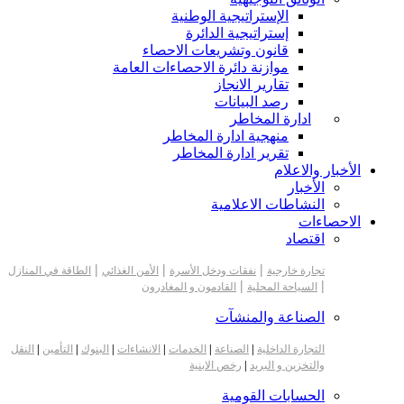
الإستراتيجية الوطنية
إستراتيجية الدائرة
قانون وتشريعات الاحصاء
موازنة دائرة الاحصاءات العامة
تقارير الانجاز
رصد البيانات
ادارة المخاطر
منهجية ادارة المخاطر
تقرير ادارة المخاطر
الأخبار والاعلام
الأخبار
النشاطات الاعلامية
الاحصاءات
اقتصاد
|
|
|
تجارة خارجية
نفقات ودخل الأسرة
الأمن الغذائي
الطاقة في المنازل
|
|
السياحة المحلية
القادمون و المغادرون
الصناعة والمنشآت
التجارة الداخلية
|
الصناعة
|
الخدمات
|
الانشاءات
|
البنوك
|
التأمين
|
النقل
والتخزين و البريد
|
رخص الابنية
الحسابات القومية