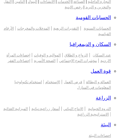
التجارة الداخلية
|
الصناعة
|
الخدمات
|
الانشاءات
|
البنوك
|
التأمين
|
النقل
والتخزين و البريد
|
رخص الابنية
الحسابات القومية
|
|
|
الحسابات السنوية
التقديرات الربعية
المدخلات والمخرجات
الأرقام
القياسية
السكان و الديمغرافيا
|
|
|
عدد السكان
الزواج و الطلاق
المواليد و الوفيات
إحصاءات المرأة
|
|
|
الاردنية
مؤشرات النوع الإجتماعي
الصحة الأسرية
إحصاءات الفقر
قوة العمل
|
|
|
العمالة و البطالة
فرص العمل
الإستخدام
استخدام تكنولوجيا
المعلومات في المنازل
الزراعة
|
|
|
الثروة الحيوانية
الإنتاج النباتي
أسعار زراعية-نباتية
الميزانية الغذائية
|
الاستراتيجية الزراعية
البيئة
احصاءات البيئة