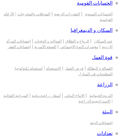
الحسابات القومية
|
|
|
الحسابات السنوية
التقديرات الربعية
المدخلات والمخرجات
الأرقام
القياسية
السكان و الديمغرافيا
|
|
|
عدد السكان
الزواج و الطلاق
المواليد و الوفيات
إحصاءات المرأة
|
|
|
الاردنية
مؤشرات النوع الإجتماعي
الصحة الأسرية
إحصاءات الفقر
قوة العمل
|
|
|
العمالة و البطالة
فرص العمل
الإستخدام
استخدام تكنولوجيا
المعلومات في المنازل
الزراعة
|
|
|
الثروة الحيوانية
الإنتاج النباتي
أسعار زراعية-نباتية
الميزانية الغذائية
|
الاستراتيجية الزراعية
البيئة
احصاءات البيئة
تعدادات