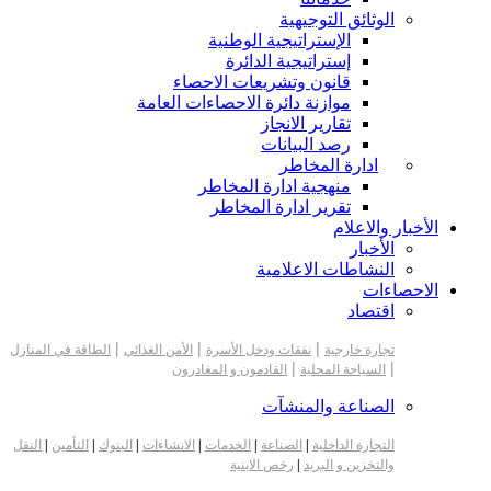
الوثائق التوجيهية
الإستراتيجية الوطنية
إستراتيجية الدائرة
قانون وتشريعات الاحصاء
موازنة دائرة الاحصاءات العامة
تقارير الانجاز
رصد البيانات
ادارة المخاطر
منهجية ادارة المخاطر
تقرير ادارة المخاطر
الأخبار والاعلام
الأخبار
النشاطات الاعلامية
الاحصاءات
اقتصاد
|
|
|
تجارة خارجية
نفقات ودخل الأسرة
الأمن الغذائي
الطاقة في المنازل
|
|
السياحة المحلية
القادمون و المغادرون
الصناعة والمنشآت
التجارة الداخلية
|
الصناعة
|
الخدمات
|
الانشاءات
|
البنوك
|
التأمين
|
النقل
والتخزين و البريد
|
رخص الابنية