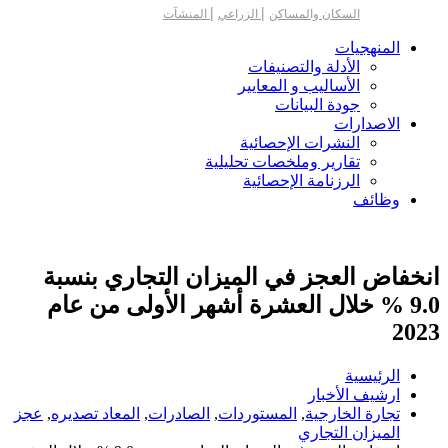
|
|
السكان والمساكن
الزراعي
المنشآت
المنهجيات
الأدلة والتصنيفات
الأساليب و المعايير
جودة البيانات
الاصدارات
النشرات الإحصائية
تقارير وملخصات تحليلية
الرزنامة الإحصائية
وظائف
انخفاض العجز في الميزان التجاري بنسبة
9.0 % خلال العشرة أشهر الأولى من عام
2023
الرئيسية
ارشيف الأخبار
تجارة الخارجية
,
المستوردات
,
الصادرات
,
المعاد تصديره
,
عجز
الميزان التجاري