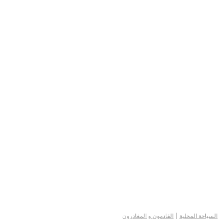
|
السياحة المحلية
القادمون و المغادرون