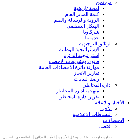
من نحن
لمحة تاريخية
كلمة المدير العام
الرؤية والرسالة والقيم
الهيكل التنظيمي
شركاؤنا
خدماتنا
الوثائق التوجيهية
الإستراتيجية الوطنية
إستراتيجية الدائرة
قانون وتشريعات الاحصاء
موازنة دائرة الاحصاءات العامة
تقارير الانجاز
رصد البيانات
ادارة المخاطر
منهجية ادارة المخاطر
تقرير ادارة المخاطر
الأخبار والاعلام
الأخبار
النشاطات الاعلامية
الاحصاءات
اقتصاد
|
|
|
|
تجارة خارجية
نفقات ودخل الأسرة
الأمن الغذائي
الطاقة في المنازل