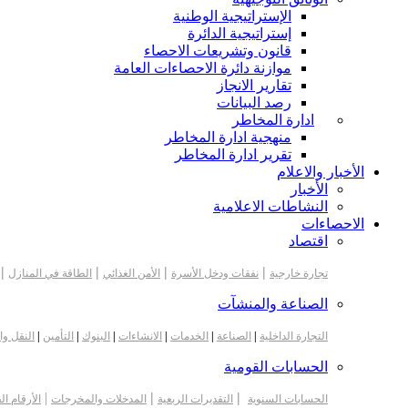
الإستراتيجية الوطنية
إستراتيجية الدائرة
قانون وتشريعات الاحصاء
موازنة دائرة الاحصاءات العامة
تقارير الانجاز
رصد البيانات
ادارة المخاطر
منهجية ادارة المخاطر
تقرير ادارة المخاطر
الأخبار والاعلام
الأخبار
النشاطات الاعلامية
الاحصاءات
اقتصاد
|
|
|
|
تجارة خارجية
نفقات ودخل الأسرة
الأمن الغذائي
الطاقة في المنازل
الصناعة والمنشآت
التجارة الداخلية
|
الصناعة
|
الخدمات
|
الانشاءات
|
البنوك
|
التأمين
|
النقل وا
الحسابات القومية
|
|
|
الحسابات السنوية
التقديرات الربعية
المدخلات والمخرجات
الأرقام ال