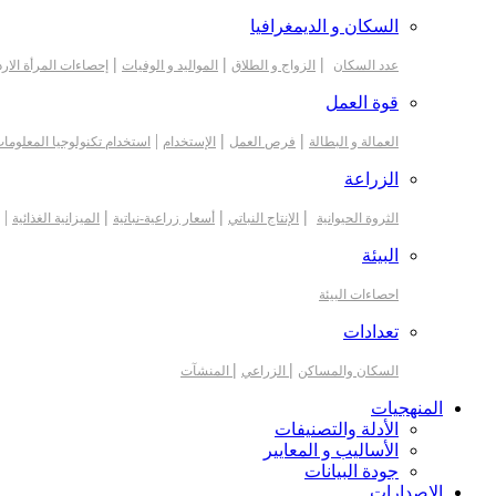
السكان و الديمغرافيا
|
|
|
عدد السكان
الزواج و الطلاق
المواليد و الوفيات
إحصاءات المرأة الارد
قوة العمل
|
|
|
العمالة و البطالة
فرص العمل
الإستخدام
استخدام تكنولوجيا المعلوما
الزراعة
|
|
|
|
الثروة الحيوانية
الإنتاج النباتي
أسعار زراعية-نباتية
الميزانية الغذائية
البيئة
احصاءات البيئة
تعدادات
|
|
السكان والمساكن
الزراعي
المنشآت
المنهجيات
الأدلة والتصنيفات
الأساليب و المعايير
جودة البيانات
الاصدارات