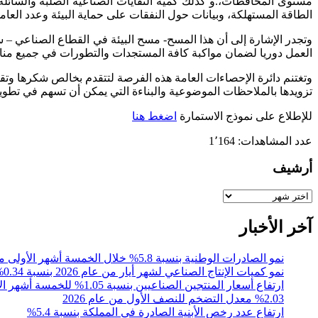
مستوى المحافظات،.و كذلك كمية النفايات الصناعية الصلبة والسائلة (ا
الطاقة المستهلكة، وبيانات حول النفقات على حماية البيئة وعدد العام
وتجدر الإشارة إلى أن هذا المسح- مسح البيئة في القطاع الصناعي – سيت
العمل دوريا لضمان مواكبة كافة المستجدات والتطورات في جميع مناحي ال
وتغتنم دائرة الإحصاءات العامة هذه الفرصة لتتقدم بخالص شكرها وتقدي
تزويدها بالملاحظات الموضوعية والبناءة التي يمكن أن تسهم في تطوير 
للإطلاع على نموذج الاستمارة
اضغط هنا
عدد المشاهدات:
1٬164
أرشيف
أرشيف
آخر الأخبار
نمو الصادرات الوطنية بنسبة 5.8% خلال الخمسة أشهر الأولى من عام 2026
نمو كميات الإنتاج الصناعي لشهر أيار من عام 2026 بنسبة 0.34% مقارنةً مع الشهر المقابل من عام 2025
ارتفاع أسعار المنتجين الصناعيين بنسبة 1.05% للخمسة أشهر الأولى 2026
%2.03 معدل التضخم للنصف الأول من عام 2026
ارتفاع عدد رخص الأبنية الصادرة في المملكة بنسبة 5.4%