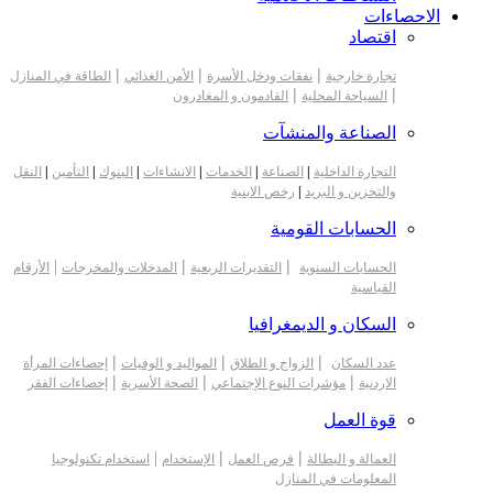
الاحصاءات
اقتصاد
|
|
|
تجارة خارجية
نفقات ودخل الأسرة
الأمن الغذائي
الطاقة في المنازل
|
|
السياحة المحلية
القادمون و المغادرون
الصناعة والمنشآت
التجارة الداخلية
|
الصناعة
|
الخدمات
|
الانشاءات
|
البنوك
|
التأمين
|
النقل
والتخزين و البريد
|
رخص الابنية
الحسابات القومية
|
|
|
الحسابات السنوية
التقديرات الربعية
المدخلات والمخرجات
الأرقام
القياسية
السكان و الديمغرافيا
|
|
|
عدد السكان
الزواج و الطلاق
المواليد و الوفيات
إحصاءات المرأة
|
|
|
الاردنية
مؤشرات النوع الإجتماعي
الصحة الأسرية
إحصاءات الفقر
قوة العمل
|
|
|
العمالة و البطالة
فرص العمل
الإستخدام
استخدام تكنولوجيا
المعلومات في المنازل