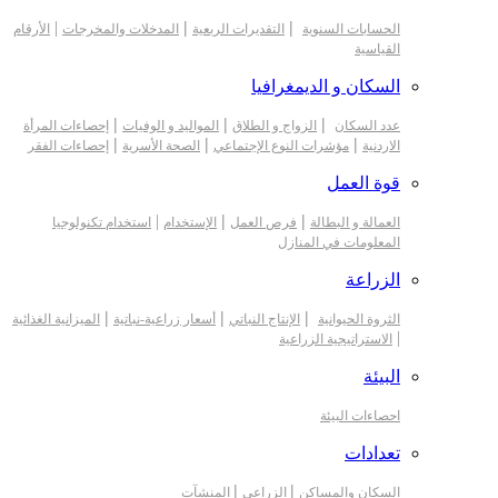
|
|
|
الحسابات السنوية
التقديرات الربعية
المدخلات والمخرجات
الأرقام
القياسية
السكان و الديمغرافيا
|
|
|
عدد السكان
الزواج و الطلاق
المواليد و الوفيات
إحصاءات المرأة
|
|
|
الاردنية
مؤشرات النوع الإجتماعي
الصحة الأسرية
إحصاءات الفقر
قوة العمل
|
|
|
العمالة و البطالة
فرص العمل
الإستخدام
استخدام تكنولوجيا
المعلومات في المنازل
الزراعة
|
|
|
الثروة الحيوانية
الإنتاج النباتي
أسعار زراعية-نباتية
الميزانية الغذائية
|
الاستراتيجية الزراعية
البيئة
احصاءات البيئة
تعدادات
|
|
السكان والمساكن
الزراعي
المنشآت