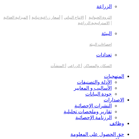
الزراعة
|
|
|
الثروة الحيوانية
الإنتاج النباتي
أسعار زراعية-نباتية
الميزانية الغذائية
|
الاستراتيجية الزراعية
البيئة
احصاءات البيئة
تعدادات
|
|
السكان والمساكن
الزراعي
المنشآت
المنهجيات
الأدلة والتصنيفات
الأساليب و المعايير
جودة البيانات
الاصدارات
النشرات الإحصائية
تقارير وملخصات تحليلية
الرزنامة الإحصائية
وظائف
حق الحصول على المعلومة