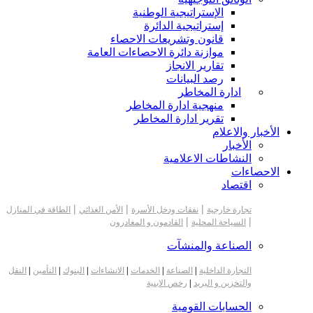
الإستراتيجية الوطنية
إستراتيجية الدائرة
قانون وتشريعات الاحصاء
موازنة دائرة الاحصاءات العامة
تقارير الانجاز
رصد البيانات
ادارة المخاطر
منهجية ادارة المخاطر
تقرير ادارة المخاطر
الأخبار والاعلام
الأخبار
النشاطات الاعلامية
الاحصاءات
اقتصاد
|
|
|
تجارة خارجية
نفقات ودخل الأسرة
الأمن الغذائي
الطاقة في المنازل
|
|
السياحة المحلية
القادمون و المغادرون
الصناعة والمنشآت
التجارة الداخلية
|
الصناعة
|
الخدمات
|
الانشاءات
|
البنوك
|
التأمين
|
النقل
والتخزين و البريد
|
رخص الابنية
الحسابات القومية