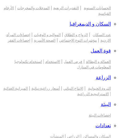
|
|
|
الحسابات السنوية
التقديرات الربعية
المدخلات والمخرجات
الأرقام
القياسية
السكان و الديمغرافيا
|
|
|
عدد السكان
الزواج و الطلاق
المواليد و الوفيات
إحصاءات المرأة
|
|
|
الاردنية
مؤشرات النوع الإجتماعي
الصحة الأسرية
إحصاءات الفقر
قوة العمل
|
|
|
العمالة و البطالة
فرص العمل
الإستخدام
استخدام تكنولوجيا
المعلومات في المنازل
الزراعة
|
|
|
الثروة الحيوانية
الإنتاج النباتي
أسعار زراعية-نباتية
الميزانية الغذائية
|
الاستراتيجية الزراعية
البيئة
احصاءات البيئة
تعدادات
|
|
السكان والمساكن
الزراعي
المنشآت