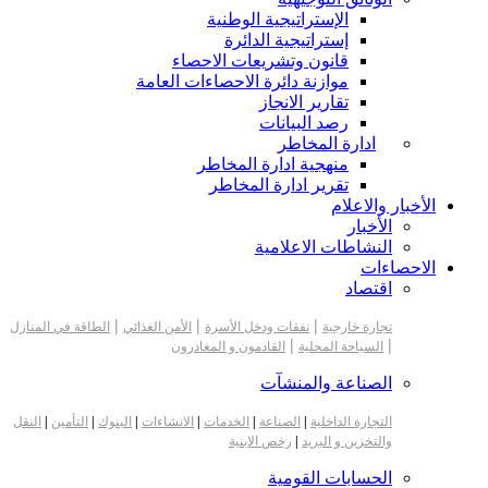
الإستراتيجية الوطنية
إستراتيجية الدائرة
قانون وتشريعات الاحصاء
موازنة دائرة الاحصاءات العامة
تقارير الانجاز
رصد البيانات
ادارة المخاطر
منهجية ادارة المخاطر
تقرير ادارة المخاطر
الأخبار والاعلام
الأخبار
النشاطات الاعلامية
الاحصاءات
اقتصاد
|
|
|
تجارة خارجية
نفقات ودخل الأسرة
الأمن الغذائي
الطاقة في المنازل
|
|
السياحة المحلية
القادمون و المغادرون
الصناعة والمنشآت
التجارة الداخلية
|
الصناعة
|
الخدمات
|
الانشاءات
|
البنوك
|
التأمين
|
النقل
والتخزين و البريد
|
رخص الابنية
الحسابات القومية