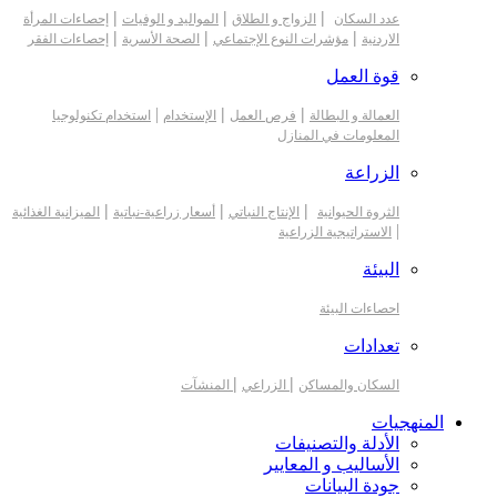
|
|
|
عدد السكان
الزواج و الطلاق
المواليد و الوفيات
إحصاءات المرأة
|
|
|
الاردنية
مؤشرات النوع الإجتماعي
الصحة الأسرية
إحصاءات الفقر
قوة العمل
|
|
|
العمالة و البطالة
فرص العمل
الإستخدام
استخدام تكنولوجيا
المعلومات في المنازل
الزراعة
|
|
|
الثروة الحيوانية
الإنتاج النباتي
أسعار زراعية-نباتية
الميزانية الغذائية
|
الاستراتيجية الزراعية
البيئة
احصاءات البيئة
تعدادات
|
|
السكان والمساكن
الزراعي
المنشآت
المنهجيات
الأدلة والتصنيفات
الأساليب و المعايير
جودة البيانات