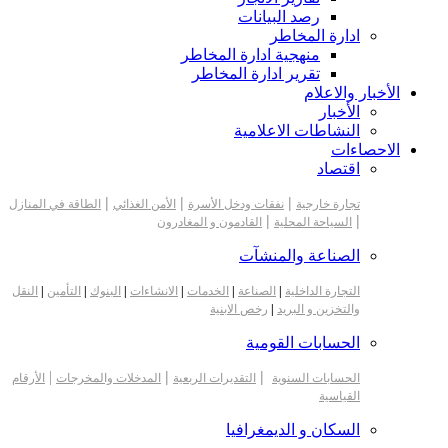
رصد البيانات
ادارة المخاطر
منهجية ادارة المخاطر
تقرير ادارة المخاطر
الأخبار والاعلام
الأخبار
النشاطات الاعلامية
الاحصاءات
اقتصاد
|
|
|
تجارة خارجية
نفقات ودخل الأسرة
الأمن الغذائي
الطاقة في المنازل
|
|
السياحة المحلية
القادمون و المغادرون
الصناعة والمنشآت
التجارة الداخلية
|
الصناعة
|
الخدمات
|
الانشاءات
|
البنوك
|
التأمين
|
النقل
والتخزين و البريد
|
رخص الابنية
الحسابات القومية
|
|
|
الحسابات السنوية
التقديرات الربعية
المدخلات والمخرجات
الأرقام
القياسية
السكان و الديمغرافيا