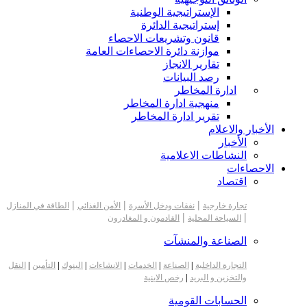
الإستراتيجية الوطنية
إستراتيجية الدائرة
قانون وتشريعات الاحصاء
موازنة دائرة الاحصاءات العامة
تقارير الانجاز
رصد البيانات
ادارة المخاطر
منهجية ادارة المخاطر
تقرير ادارة المخاطر
الأخبار والاعلام
الأخبار
النشاطات الاعلامية
الاحصاءات
اقتصاد
|
|
|
تجارة خارجية
نفقات ودخل الأسرة
الأمن الغذائي
الطاقة في المنازل
|
|
السياحة المحلية
القادمون و المغادرون
الصناعة والمنشآت
التجارة الداخلية
|
الصناعة
|
الخدمات
|
الانشاءات
|
البنوك
|
التأمين
|
النقل
والتخزين و البريد
|
رخص الابنية
الحسابات القومية