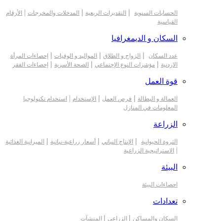
|
|
|
الحسابات السنوية
التقديرات الربعية
المدخلات والمخرجات
الأرقام
القياسية
السكان و الديمغرافيا
|
|
|
عدد السكان
الزواج و الطلاق
المواليد و الوفيات
إحصاءات المرأة
|
|
|
الاردنية
مؤشرات النوع الإجتماعي
الصحة الأسرية
إحصاءات الفقر
قوة العمل
|
|
|
العمالة و البطالة
فرص العمل
الإستخدام
استخدام تكنولوجيا
المعلومات في المنازل
الزراعة
|
|
|
الثروة الحيوانية
الإنتاج النباتي
أسعار زراعية-نباتية
الميزانية الغذائية
|
الاستراتيجية الزراعية
البيئة
احصاءات البيئة
تعدادات
|
|
السكان والمساكن
الزراعي
المنشآت