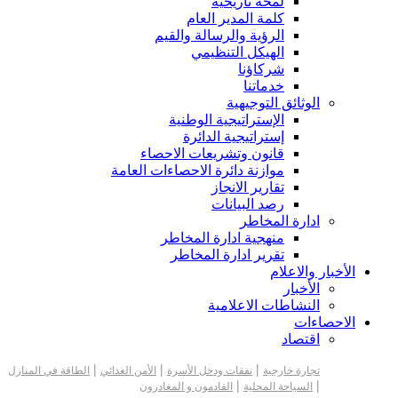
لمحة تاريخية
كلمة المدير العام
الرؤية والرسالة والقيم
الهيكل التنظيمي
شركاؤنا
خدماتنا
الوثائق التوجيهية
الإستراتيجية الوطنية
إستراتيجية الدائرة
قانون وتشريعات الاحصاء
موازنة دائرة الاحصاءات العامة
تقارير الانجاز
رصد البيانات
ادارة المخاطر
منهجية ادارة المخاطر
تقرير ادارة المخاطر
الأخبار والاعلام
الأخبار
النشاطات الاعلامية
الاحصاءات
اقتصاد
|
|
|
تجارة خارجية
نفقات ودخل الأسرة
الأمن الغذائي
الطاقة في المنازل
|
|
السياحة المحلية
القادمون و المغادرون