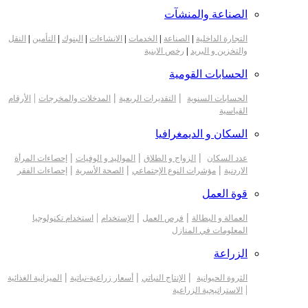
الصناعة والمنشآت
التجارة الداخلية
|
الصناعة
|
الخدمات
|
الانشاءات
|
البنوك
|
التأمين
|
النقل
والتخزين و البريد
|
رخص الابنية
الحسابات القومية
|
|
|
الحسابات السنوية
التقديرات الربعية
المدخلات والمخرجات
الأرقام
القياسية
السكان و الديمغرافيا
|
|
|
عدد السكان
الزواج و الطلاق
المواليد و الوفيات
إحصاءات المرأة
|
|
|
الاردنية
مؤشرات النوع الإجتماعي
الصحة الأسرية
إحصاءات الفقر
قوة العمل
|
|
|
العمالة و البطالة
فرص العمل
الإستخدام
استخدام تكنولوجيا
المعلومات في المنازل
الزراعة
|
|
|
الثروة الحيوانية
الإنتاج النباتي
أسعار زراعية-نباتية
الميزانية الغذائية
|
الاستراتيجية الزراعية