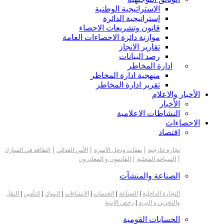
الإستراتيجية الوطنية
إستراتيجية الدائرة
قانون وتشريعات الاحصاء
موازنة دائرة الاحصاءات العامة
تقارير الانجاز
رصد البيانات
ادارة المخاطر
منهجية ادارة المخاطر
تقرير ادارة المخاطر
الأخبار والاعلام
الأخبار
النشاطات الاعلامية
الاحصاءات
اقتصاد
|
|
|
تجارة خارجية
نفقات ودخل الأسرة
الأمن الغذائي
الطاقة في المنازل
|
|
السياحة المحلية
القادمون و المغادرون
الصناعة والمنشآت
التجارة الداخلية
|
الصناعة
|
الخدمات
|
الانشاءات
|
البنوك
|
التأمين
|
النقل
والتخزين و البريد
|
رخص الابنية
الحسابات القومية