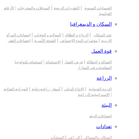
|
|
|
الحسابات السنوية
التقديرات الربعية
المدخلات والمخرجات
الأرقام
القياسية
السكان و الديمغرافيا
|
|
|
عدد السكان
الزواج و الطلاق
المواليد و الوفيات
إحصاءات المرأة
|
|
|
الاردنية
مؤشرات النوع الإجتماعي
الصحة الأسرية
إحصاءات الفقر
قوة العمل
|
|
|
العمالة و البطالة
فرص العمل
الإستخدام
استخدام تكنولوجيا
المعلومات في المنازل
الزراعة
|
|
|
الثروة الحيوانية
الإنتاج النباتي
أسعار زراعية-نباتية
الميزانية الغذائية
|
الاستراتيجية الزراعية
البيئة
احصاءات البيئة
تعدادات
|
|
السكان والمساكن
الزراعي
المنشآت