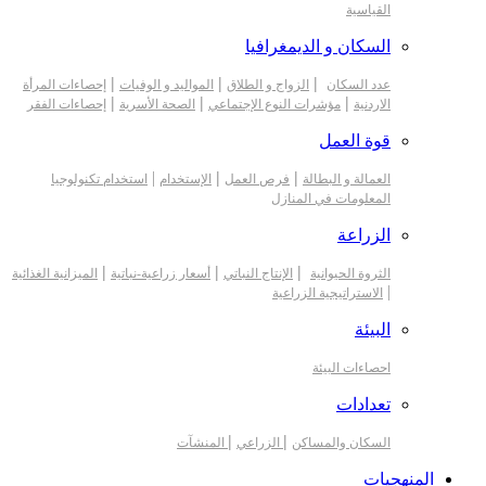
القياسية
السكان و الديمغرافيا
|
|
|
عدد السكان
الزواج و الطلاق
المواليد و الوفيات
إحصاءات المرأة
|
|
|
الاردنية
مؤشرات النوع الإجتماعي
الصحة الأسرية
إحصاءات الفقر
قوة العمل
|
|
|
العمالة و البطالة
فرص العمل
الإستخدام
استخدام تكنولوجيا
المعلومات في المنازل
الزراعة
|
|
|
الثروة الحيوانية
الإنتاج النباتي
أسعار زراعية-نباتية
الميزانية الغذائية
|
الاستراتيجية الزراعية
البيئة
احصاءات البيئة
تعدادات
|
|
السكان والمساكن
الزراعي
المنشآت
المنهجيات