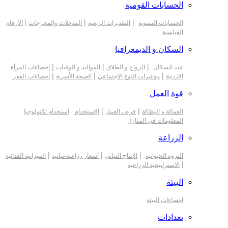
الحسابات القومية
|
|
|
الحسابات السنوية
التقديرات الربعية
المدخلات والمخرجات
الأرقام
القياسية
السكان و الديمغرافيا
|
|
|
عدد السكان
الزواج و الطلاق
المواليد و الوفيات
إحصاءات المرأة
|
|
|
الاردنية
مؤشرات النوع الإجتماعي
الصحة الأسرية
إحصاءات الفقر
قوة العمل
|
|
|
العمالة و البطالة
فرص العمل
الإستخدام
استخدام تكنولوجيا
المعلومات في المنازل
الزراعة
|
|
|
الثروة الحيوانية
الإنتاج النباتي
أسعار زراعية-نباتية
الميزانية الغذائية
|
الاستراتيجية الزراعية
البيئة
احصاءات البيئة
تعدادات