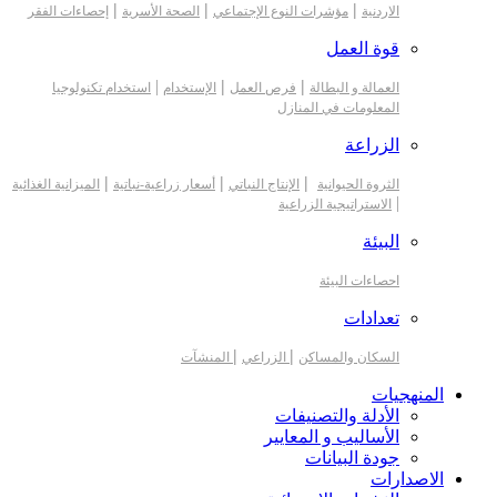
|
|
|
الاردنية
مؤشرات النوع الإجتماعي
الصحة الأسرية
إحصاءات الفقر
قوة العمل
|
|
|
العمالة و البطالة
فرص العمل
الإستخدام
استخدام تكنولوجيا
المعلومات في المنازل
الزراعة
|
|
|
الثروة الحيوانية
الإنتاج النباتي
أسعار زراعية-نباتية
الميزانية الغذائية
|
الاستراتيجية الزراعية
البيئة
احصاءات البيئة
تعدادات
|
|
السكان والمساكن
الزراعي
المنشآت
المنهجيات
الأدلة والتصنيفات
الأساليب و المعايير
جودة البيانات
الاصدارات