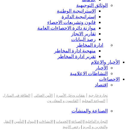
الوثائق التوجيهية
الإستراتيجية الوطنية
إستراتيجية الدائرة
قانون وتشريعات الاحصاء
موازنة دائرة الاحصاءات العامة
تقارير الانجاز
رصد البيانات
ادارة المخاطر
منهجية ادارة المخاطر
تقرير ادارة المخاطر
الأخبار والاعلام
الأخبار
النشاطات الاعلامية
الاحصاءات
اقتصاد
|
|
|
تجارة خارجية
نفقات ودخل الأسرة
الأمن الغذائي
الطاقة في المنازل
|
|
السياحة المحلية
القادمون و المغادرون
الصناعة والمنشآت
التجارة الداخلية
|
الصناعة
|
الخدمات
|
الانشاءات
|
البنوك
|
التأمين
|
النقل
والتخزين و البريد
|
رخص الابنية