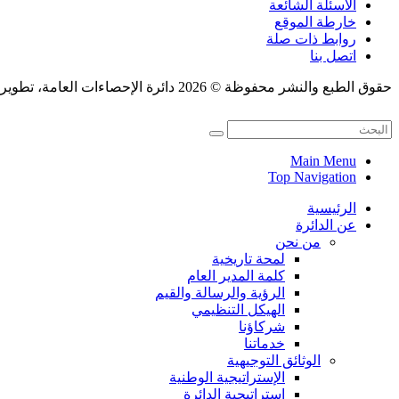
الاسئلة الشائعة
خارطة الموقع
روابط ذات صلة
اتصل بنا
حقوق الطبع والنشر محفوظة © 2026 دائرة الإحصاءات العامة، تطوير قسم النشر الإلكتروني.
Main Menu
Top Navigation
الرئيسية
عن الدائرة
من نحن
لمحة تاريخية
كلمة المدير العام
الرؤية والرسالة والقيم
الهيكل التنظيمي
شركاؤنا
خدماتنا
الوثائق التوجيهية
الإستراتيجية الوطنية
إستراتيجية الدائرة