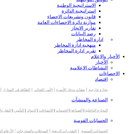
الإستراتيجية الوطنية
إستراتيجية الدائرة
قانون وتشريعات الاحصاء
موازنة دائرة الاحصاءات العامة
تقارير الانجاز
رصد البيانات
ادارة المخاطر
منهجية ادارة المخاطر
تقرير ادارة المخاطر
الأخبار والاعلام
الأخبار
النشاطات الاعلامية
الاحصاءات
اقتصاد
|
|
|
|
تجارة خارجية
نفقات ودخل الأسرة
الأمن الغذائي
الطاقة في المنازل
الصناعة والمنشآت
التجارة الداخلية
|
الصناعة
|
الخدمات
|
الانشاءات
|
البنوك
|
التأمين
|
النقل وا
الحسابات القومية
|
|
|
الحسابات السنوية
التقديرات الربعية
المدخلات والمخرجات
الأرقام ال