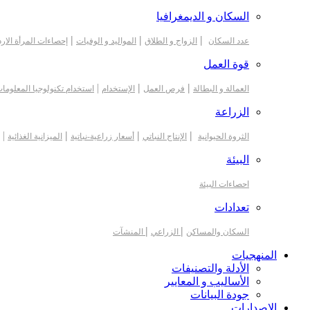
السكان و الديمغرافيا
|
|
|
عدد السكان
الزواج و الطلاق
المواليد و الوفيات
إحصاءات المرأة الارد
قوة العمل
|
|
|
العمالة و البطالة
فرص العمل
الإستخدام
استخدام تكنولوجيا المعلوما
الزراعة
|
|
|
|
الثروة الحيوانية
الإنتاج النباتي
أسعار زراعية-نباتية
الميزانية الغذائية
البيئة
احصاءات البيئة
تعدادات
|
|
السكان والمساكن
الزراعي
المنشآت
المنهجيات
الأدلة والتصنيفات
الأساليب و المعايير
جودة البيانات
الاصدارات