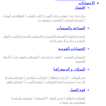
الاحصاءات
اقتصاد
|
|
|
تجارة خارجية
نفقات ودخل الأسرة
الأمن الغذائي
الطاقة في المنازل
|
|
السياحة المحلية
القادمون و المغادرون
الصناعة والمنشآت
التجارة الداخلية
|
الصناعة
|
الخدمات
|
الانشاءات
|
البنوك
|
التأمين
|
النقل
والتخزين و البريد
|
رخص الابنية
الحسابات القومية
|
|
|
الحسابات السنوية
التقديرات الربعية
المدخلات والمخرجات
الأرقام
القياسية
السكان و الديمغرافيا
|
|
|
عدد السكان
الزواج و الطلاق
المواليد و الوفيات
إحصاءات المرأة
|
|
|
الاردنية
مؤشرات النوع الإجتماعي
الصحة الأسرية
إحصاءات الفقر
قوة العمل
|
|
|
العمالة و البطالة
فرص العمل
الإستخدام
استخدام تكنولوجيا
المعلومات في المنازل