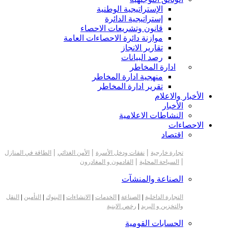
الإستراتيجية الوطنية
إستراتيجية الدائرة
قانون وتشريعات الاحصاء
موازنة دائرة الاحصاءات العامة
تقارير الانجاز
رصد البيانات
ادارة المخاطر
منهجية ادارة المخاطر
تقرير ادارة المخاطر
الأخبار والاعلام
الأخبار
النشاطات الاعلامية
الاحصاءات
اقتصاد
|
|
|
تجارة خارجية
نفقات ودخل الأسرة
الأمن الغذائي
الطاقة في المنازل
|
|
السياحة المحلية
القادمون و المغادرون
الصناعة والمنشآت
التجارة الداخلية
|
الصناعة
|
الخدمات
|
الانشاءات
|
البنوك
|
التأمين
|
النقل
والتخزين و البريد
|
رخص الابنية
الحسابات القومية