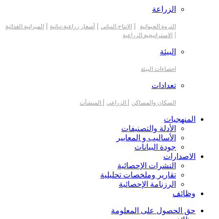
الزراعة
|
|
|
الثروة الحيوانية
الإنتاج النباتي
أسعار زراعية-نباتية
الميزانية الغذائية
|
الاستراتيجية الزراعية
البيئة
احصاءات البيئة
تعدادات
|
|
السكان والمساكن
الزراعي
المنشآت
المنهجيات
الأدلة والتصنيفات
الأساليب و المعايير
جودة البيانات
الاصدارات
النشرات الإحصائية
تقارير وملخصات تحليلية
الرزنامة الإحصائية
وظائف
حق الحصول على المعلومة