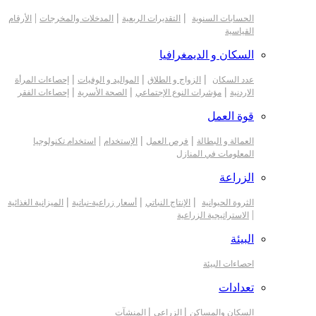
|
|
|
الحسابات السنوية
التقديرات الربعية
المدخلات والمخرجات
الأرقام
القياسية
السكان و الديمغرافيا
|
|
|
عدد السكان
الزواج و الطلاق
المواليد و الوفيات
إحصاءات المرأة
|
|
|
الاردنية
مؤشرات النوع الإجتماعي
الصحة الأسرية
إحصاءات الفقر
قوة العمل
|
|
|
العمالة و البطالة
فرص العمل
الإستخدام
استخدام تكنولوجيا
المعلومات في المنازل
الزراعة
|
|
|
الثروة الحيوانية
الإنتاج النباتي
أسعار زراعية-نباتية
الميزانية الغذائية
|
الاستراتيجية الزراعية
البيئة
احصاءات البيئة
تعدادات
|
|
السكان والمساكن
الزراعي
المنشآت