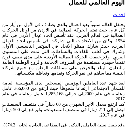
اليوم العالمي للعمال
احداث
يحتفل العالم سنوياً بعيد العمال والذي يصادف في الأول من أيار من
كل عام، حيث تعتبر الحركة العمالية في الاردن من اوائل الحركات
العمالية في العالم العربي، فقد تأسس اتحاد عمال الأردن في عام
1954، وكان من الاتحادات التي شاركت في تأسيس اتحاد العمال
العرب، حيث شارك ممثلو الاتحاد في المؤتمر التأسيسي الأول،
وشارك في أغلب اللقاءات والنشاطات التي تمت على المستوى
العربي. وقد حققت الحركة العمالية الأردنية على مدى نصف قرن
تقدماً جوهرياً مستفيدة من الظروف الايجابية والروح الوطنية العالية
والتعاون البناء والحرص على ممتلكات الوطن مع جميع شركاء
التنمية مما ساهم في نمو الحركة وتقدمها وتعاظم مكتسباتها.
لقد شهد عدد العاملين المؤمنين المسجلين لدى المؤسسة العامة
للضمان الاجتماعي ارتفاعاً ملحوظاً حيث ارتفع من 366,000 عامل
وعاملة في عام 2000إلى حوالي 1,285,168 عامل وعاملة في عام
2017.
كما ارتفع معدل الأجر الشهري من 60 ديناراً في منتصف السبعينات
ليصل إلى 211 ديناراً في منتصف التسعينات، وليرتفع إلى 500 ديناراً
في عام 2017.
وقد بلغت نسبة العاملين الذكور في القطاعين العام والخاص 74.2%،