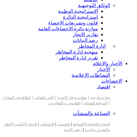
الوثائق التوجيهية
الإستراتيجية الوطنية
إستراتيجية الدائرة
قانون وتشريعات الاحصاء
موازنة دائرة الاحصاءات العامة
تقارير الانجاز
رصد البيانات
ادارة المخاطر
منهجية ادارة المخاطر
تقرير ادارة المخاطر
الأخبار والاعلام
الأخبار
النشاطات الاعلامية
الاحصاءات
اقتصاد
|
|
|
تجارة خارجية
نفقات ودخل الأسرة
الأمن الغذائي
الطاقة في المنازل
|
|
السياحة المحلية
القادمون و المغادرون
الصناعة والمنشآت
التجارة الداخلية
|
الصناعة
|
الخدمات
|
الانشاءات
|
البنوك
|
التأمين
|
النقل
والتخزين و البريد
|
رخص الابنية