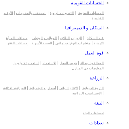
الحسابات القومية
|
|
|
الحسابات السنوية
التقديرات الربعية
المدخلات والمخرجات
الأرقام
القياسية
السكان و الديمغرافيا
|
|
|
عدد السكان
الزواج و الطلاق
المواليد و الوفيات
إحصاءات المرأة
|
|
|
الاردنية
مؤشرات النوع الإجتماعي
الصحة الأسرية
إحصاءات الفقر
قوة العمل
|
|
|
العمالة و البطالة
فرص العمل
الإستخدام
استخدام تكنولوجيا
المعلومات في المنازل
الزراعة
|
|
|
الثروة الحيوانية
الإنتاج النباتي
أسعار زراعية-نباتية
الميزانية الغذائية
|
الاستراتيجية الزراعية
البيئة
احصاءات البيئة
تعدادات