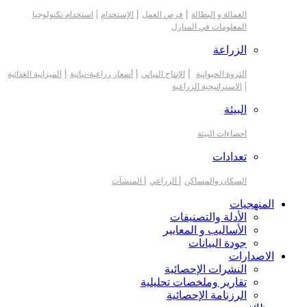
|
|
|
العمالة و البطالة
فرص العمل
الإستخدام
استخدام تكنولوجيا
المعلومات في المنازل
الزراعة
|
|
|
الثروة الحيوانية
الإنتاج النباتي
أسعار زراعية-نباتية
الميزانية الغذائية
|
الاستراتيجية الزراعية
البيئة
احصاءات البيئة
تعدادات
|
|
السكان والمساكن
الزراعي
المنشآت
المنهجيات
الأدلة والتصنيفات
الأساليب و المعايير
جودة البيانات
الاصدارات
النشرات الإحصائية
تقارير وملخصات تحليلية
الرزنامة الإحصائية