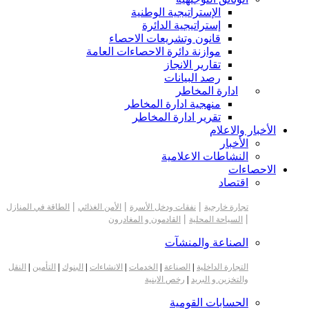
الإستراتيجية الوطنية
إستراتيجية الدائرة
قانون وتشريعات الاحصاء
موازنة دائرة الاحصاءات العامة
تقارير الانجاز
رصد البيانات
ادارة المخاطر
منهجية ادارة المخاطر
تقرير ادارة المخاطر
الأخبار والاعلام
الأخبار
النشاطات الاعلامية
الاحصاءات
اقتصاد
|
|
|
تجارة خارجية
نفقات ودخل الأسرة
الأمن الغذائي
الطاقة في المنازل
|
|
السياحة المحلية
القادمون و المغادرون
الصناعة والمنشآت
التجارة الداخلية
|
الصناعة
|
الخدمات
|
الانشاءات
|
البنوك
|
التأمين
|
النقل
والتخزين و البريد
|
رخص الابنية
الحسابات القومية