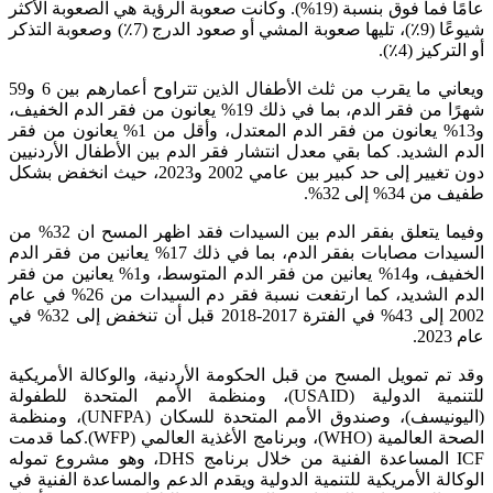
عامًا فما فوق بنسبة (19%). وكانت صعوبة الرؤية هي الصعوبة الأكثر
شيوعًا (9٪)، تليها صعوبة المشي أو صعود الدرج (7٪) وصعوبة التذكر
أو التركيز (4٪).
ويعاني ما يقرب من ثلث الأطفال الذين تتراوح أعمارهم بين 6 و59
شهرًا من فقر الدم، بما في ذلك 19% يعانون من فقر الدم الخفيف،
و13% يعانون من فقر الدم المعتدل، وأقل من 1% يعانون من فقر
الدم الشديد. كما بقي معدل انتشار فقر الدم بين الأطفال الأردنيين
دون تغيير إلى حد كبير بين عامي 2002 و2023، حيث انخفض بشكل
طفيف من 34% إلى 32%.
وفيما يتعلق بفقر الدم بين السيدات فقد اظهر المسح ان 32% من
السيدات مصابات بفقر الدم، بما في ذلك 17% يعانين من فقر الدم
الخفيف، و14% يعانين من فقر الدم المتوسط، و1% يعانين من فقر
الدم الشديد، كما ارتفعت نسبة فقر دم السيدات من 26% في عام
2002 إلى 43% في الفترة 2017-2018 قبل أن تنخفض إلى 32% في
عام 2023.
وقد تم تمويل المسح من قبل الحكومة الأردنية، والوكالة الأمريكية
للتنمية الدولية (USAID)، ومنظمة الأمم المتحدة للطفولة
(اليونيسف)، وصندوق الأمم المتحدة للسكان (UNFPA)، ومنظمة
الصحة العالمية (WHO)، وبرنامج الأغذية العالمي (WFP).كما قدمت
ICF المساعدة الفنية من خلال برنامج DHS، وهو مشروع تموله
الوكالة الأمريكية للتنمية الدولية ويقدم الدعم والمساعدة الفنية في