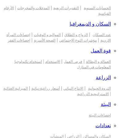
|
|
|
الحسابات السنوية
التقديرات الربعية
المدخلات والمخرجات
الأرقام
القياسية
السكان و الديمغرافيا
|
|
|
عدد السكان
الزواج و الطلاق
المواليد و الوفيات
إحصاءات المرأة
|
|
|
الاردنية
مؤشرات النوع الإجتماعي
الصحة الأسرية
إحصاءات الفقر
قوة العمل
|
|
|
العمالة و البطالة
فرص العمل
الإستخدام
استخدام تكنولوجيا
المعلومات في المنازل
الزراعة
|
|
|
الثروة الحيوانية
الإنتاج النباتي
أسعار زراعية-نباتية
الميزانية الغذائية
|
الاستراتيجية الزراعية
البيئة
احصاءات البيئة
تعدادات
|
|
السكان والمساكن
الزراعي
المنشآت