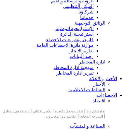
الرؤية والرسالة والقيم
الهيكل التنظيمي
شركاؤنا
خدماتنا
الوثائق التوجيهية
الإستراتيجية الوطنية
إستراتيجية الدائرة
قانون وتشريعات الاحصاء
موازنة دائرة الاحصاءات العامة
تقارير الانجاز
رصد البيانات
ادارة المخاطر
منهجية ادارة المخاطر
تقرير ادارة المخاطر
الأخبار والاعلام
الأخبار
النشاطات الاعلامية
الاحصاءات
اقتصاد
|
|
|
تجارة خارجية
نفقات ودخل الأسرة
الأمن الغذائي
الطاقة في المنازل
|
|
السياحة المحلية
القادمون و المغادرون
الصناعة والمنشآت