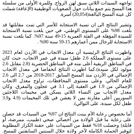
تواجهه السيدات اللاتي سبق لهن الزواج. وللمرة الأولى من سلسلة
هذا المسح يتم جمع بيانات حول الصعوبات الوظيفية (الإعاقة) شملت
كل عينة المسح البالغة(20,054) أسرة.
وتشير النتائج الى ان نسبة الاستجابة للأسر التي تمت مقابلتها قد
بلغت 98% على المستوى الوطني، في حين بلغت نسبة الاستجابة
للسيدة المؤهلة في الفئة العمرية 15-49 سنة 97%. كما بلغت نسبة
الاستجابة للرجال ممن أعمارهم 15-59 سنة 90% .
واظهرت النتائج الرئيسية أن معدل الانجاب في الأردن لعام 2023
على مستوى المملكة 2.6 طفل/ سيدة في عمر الانجاب، حيث كان
في المناطق الريفية أعلى منه في المناطق الحضرية (2.8 مقابل 2.6
مولود لكل سيدة).كما اظهرت النتائج انخفاضا في معدل الانجاب
الإجمالي في الأردن منذ المسح السابق 2017-2018 من 2.7 الى 2.6
للعام الحالي. وعلى مستوى المحافظات، تراوح معدل الانجاب
الإجمالي من 1.9 في العقبة إلى 3.1 في عجلون والمفرق. وكان
معدل الانجاب بين النساء اللاتي يسكن في مخيمات اللاجئين
السوريين أعلى مقارنة بمن لا يعشن في تلك المخيمات (4.9 و3.9
طفل لكل سيدة، على التوالي).
أما بخصوص رعاية الأم بينت النتائج ان 97% من السيدات قد حصلن
على رعاية ما قبل الولادة من أخصائي صحي (طبيب، ممرضة، أو
قابلة) وحصلت 18% فقط من السيدات على حقنة الكزاز المطلوبة
لتوفير الحماية الكاملة لآخر ولادة خلال السنتين السابقتين للمسح.