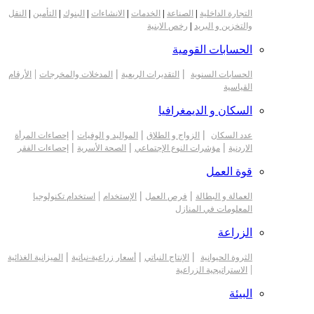
التجارة الداخلية
|
الصناعة
|
الخدمات
|
الانشاءات
|
البنوك
|
التأمين
|
النقل
والتخزين و البريد
|
رخص الابنية
الحسابات القومية
|
|
|
الحسابات السنوية
التقديرات الربعية
المدخلات والمخرجات
الأرقام
القياسية
السكان و الديمغرافيا
|
|
|
عدد السكان
الزواج و الطلاق
المواليد و الوفيات
إحصاءات المرأة
|
|
|
الاردنية
مؤشرات النوع الإجتماعي
الصحة الأسرية
إحصاءات الفقر
قوة العمل
|
|
|
العمالة و البطالة
فرص العمل
الإستخدام
استخدام تكنولوجيا
المعلومات في المنازل
الزراعة
|
|
|
الثروة الحيوانية
الإنتاج النباتي
أسعار زراعية-نباتية
الميزانية الغذائية
|
الاستراتيجية الزراعية
البيئة