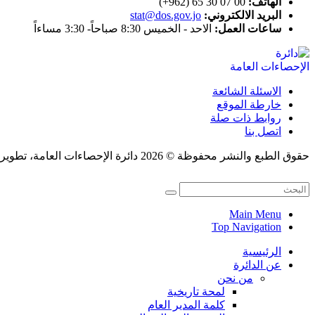
الهاتف:
00 07 30 65 (962+)
البريد الالكتروني:
stat@dos.gov.jo
ساعات العمل:
الاحد - الخميس 8:30 صباحاً- 3:30 مساءاً
الاسئلة الشائعة
خارطة الموقع
روابط ذات صلة
اتصل بنا
حقوق الطبع والنشر محفوظة © 2026 دائرة الإحصاءات العامة، تطوير قسم النشر الإلكتروني.
Main Menu
Top Navigation
الرئيسية
عن الدائرة
من نحن
لمحة تاريخية
كلمة المدير العام