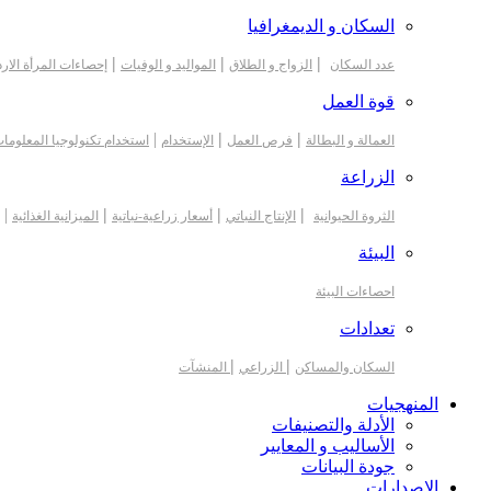
السكان و الديمغرافيا
|
|
|
عدد السكان
الزواج و الطلاق
المواليد و الوفيات
إحصاءات المرأة الارد
قوة العمل
|
|
|
العمالة و البطالة
فرص العمل
الإستخدام
استخدام تكنولوجيا المعلوما
الزراعة
|
|
|
|
الثروة الحيوانية
الإنتاج النباتي
أسعار زراعية-نباتية
الميزانية الغذائية
البيئة
احصاءات البيئة
تعدادات
|
|
السكان والمساكن
الزراعي
المنشآت
المنهجيات
الأدلة والتصنيفات
الأساليب و المعايير
جودة البيانات
الاصدارات