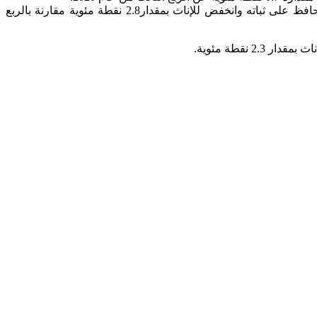
وقد بلغ معدل البطالة للذكور خلال الربع الثالث من عام 2021 (21.2%) مقابل (30.8%) للإناث، ويتضح أنّ معدل البطالة للذكور قد حافظ على ثباته وانخفض للإناث بمقدار2.8 نقطة مئوية مقارنة بالربع