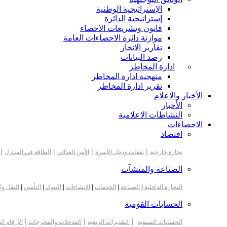
الإستراتيجية الوطنية
إستراتيجية الدائرة
قانون وتشريعات الاحصاء
موازنة دائرة الاحصاءات العامة
تقارير الانجاز
رصد البيانات
ادارة المخاطر
منهجية ادارة المخاطر
تقرير ادارة المخاطر
الأخبار والاعلام
الأخبار
النشاطات الاعلامية
الاحصاءات
اقتصاد
|
|
|
|
تجارة خارجية
نفقات ودخل الأسرة
الأمن الغذائي
الطاقة في المنازل
الصناعة والمنشآت
التجارة الداخلية
|
الصناعة
|
الخدمات
|
الانشاءات
|
البنوك
|
التأمين
|
النقل وا
الحسابات القومية
|
|
|
الحسابات السنوية
التقديرات الربعية
المدخلات والمخرجات
الأرقام ال